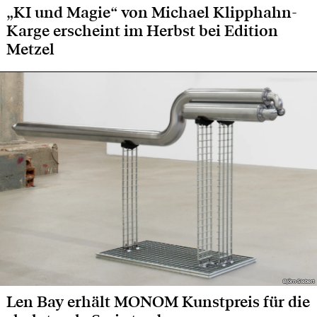
„KI und Magie“ von Michael Klipphahn-
Karge erscheint im Herbst bei Edition
Metzel
Björn Siebert
Björn Siebert
Len Bay erhält MONOM Kunstpreis für die