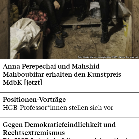
Foto: Under the russian missiles, 2023, ©Anna Perepechai
Foto: Under the russian missiles, 2023, ©Anna Perepechai
Anna Perepechai und Mahshid
Mahboubifar erhalten den Kunstpreis
MdbK [jetzt]
Positionen-Vorträge
HGB-Professor*innen stellen sich vor
Gegen Demokratiefeindlichkeit und
Rechtsextremismus