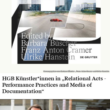
Herausgegeben von: Barbara Büscher , Franz Anton Cramer und Ulrike Hanstein
Herausgegeben von: Barbara Büscher , Franz Anton Cramer und Ulrike Hanstein
HGB Künstler*innen in „Relational Acts -
Performance Practices and Media of
Documentation“