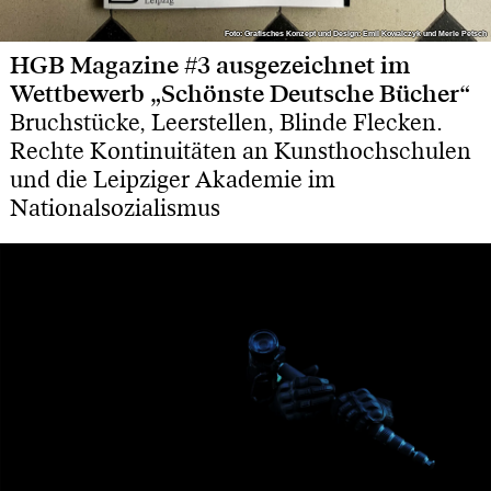
Foto: Grafisches Konzept und Design: Emil Kowalczyk und Merle Petsch
Foto: Grafisches Konzept und Design: Emil Kowalczyk und Merle Petsch
HGB Magazine #3 ausgezeichnet im
Wettbewerb „Schönste Deutsche Bücher“
Bruchstücke, Leerstellen, Blinde Flecken.
Rechte Kontinuitäten an Kunsthochschulen
und die Leipziger Akademie im
Nationalsozialismus