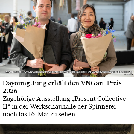
VNGart-Preisträger 2026: David Kind (Burg Giebichenstein Kunsthochschule Halle) und Dayoung Jung (HGB Leipzig). © Foto: Eric
VNGart-Preisträger 2026: David Kind (Burg Giebichenstein Kunsthochschule Halle) und Dayoung Jung (HGB Leipzig). © Foto: Eric
Kemnitz
Kemnitz
Dayoung Jung erhält den VNGart-Preis
2026
Zugehörige Ausstellung „Present Collective
II“ in der Werkschauhalle der Spinnerei
noch bis 16. Mai zu sehen