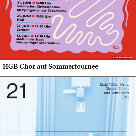
Grafik: Gerlinde Meyer
Grafik: Gerlinde Meyer
HGB Chor auf Sommertournee