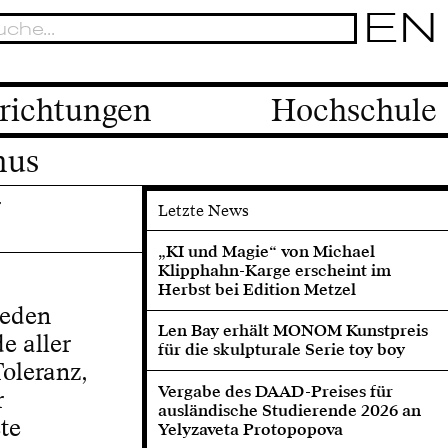
EN
richtungen
Hochschule
mus
r
Letzte News
„KI und Magie“ von Michael
Klipphahn-Karge erscheint im
Herbst bei Edition Metzel
ieden
Len Bay erhält MONOM Kunstpreis
e aller
für die skulpturale Serie toy boy
Toleranz,
Vergabe des DAAD-Preises für
r
ausländische Studierende 2026 an
te
Yelyzaveta Protopopova