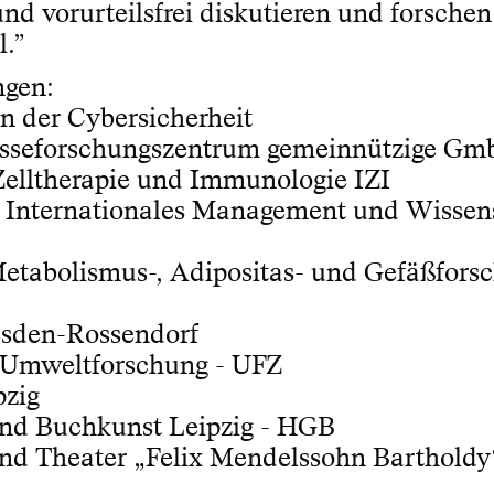
und vorurteilsfrei diskutieren und forschen
l.”
ngen:
in der Cybersicherheit
sseforschungszentrum gemeinnützige G
 Zelltherapie und Immunologie IZI
r Internationales Management und Wisse
Metabolismus-, Adipositas- und Gefäßfors
sden-Rossendorf
 Umweltforschung - UFZ
pzig
und Buchkunst Leipzig - HGB
nd Theater „Felix Mendelssohn Bartholdy“