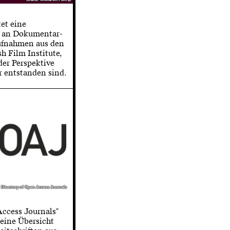
tet eine
 an Dokumentar-
fnahmen aus den
h Film Institute,
der Perspektive
r entstanden sind.
: Directory of Open Access Journals
: Directory of Open Access Journals
Access Journals"
 eine Übersicht