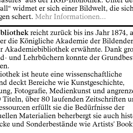
all“ widmet er sich einer Bildwelt, die si
gen schert.
Mehr Informationen...
ibliothek
reicht zurück bis ins Jahr 1874, 
ber die Königliche Akademie der Bildende
ner Akademiebibliothek erwähnte. Dank gr
d- und Lehrbüchern konnte der Grundbes
en.
othek ist heute eine wissenschaftliche
and deckt Bereiche wie Kunstgeschichte,
tung, Fotografie, Medienkunst und angren
 Titeln, über 80 laufenden Zeitschriften u
ssourcen erfüllt sie die Bedürfnisse der
llen Materialien beherbergt sie auch hist
cke und Sonderbestände wie Artists' Books