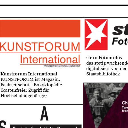
stern Fotoarchiv
das stetig wachsend
Grafik: Kunstforum International
Grafik: Kunstforum International
digitalisiert von de
Staatsbibliothek
Kunstforum International
KUNSTFORUM ist Magazin.
Fachzeitschrift. Enzyklopädie.
(kostenfreier Zugriff für
Hochschulangehörige)