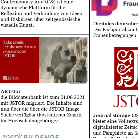
Contemporary And (C&) ist eine
dynamische Plattform für die
Reflexion und Verbindung von Ideen
Grafi
Grafi
und Diskursen über zeitgenössische
Digitales deutsche
visuelle Kunst.
Das Fachportal zur 
Frauenbewegungen 
Grafik: JSTOR
Grafik: JSTOR
ARTstor
die Bilddatenbank ist zum 01.08.2024
mit JSTOR migriert. Die Inhalte sind
nun über die über die JSTOR-Image-
Suche verfügbar (kostenfreier Zugriff
Journal storage (
für Hochschulangehörige).
bietet eine Volltext
digitalisierter Zeits
und Pamphlete an (k