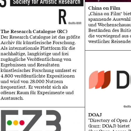
China on Film
„China on Film“ bie
spannende Auswahl
und Wochenschauau
Grafik: SAR
Grafik: SAR
Beständen des Britis
The Research Catalogue (RC)
die vorwiegend aus 
Der Research Catalogue ist das größte
westlicher Reisende
Archiv für künstlerische Forschung.
Als internationale Plattform für die
nachhaltige, langfristige und frei
zugängliche Veröffentlichung von
Ergebnissen und Resultaten
künstlerischer Forschung umfasst er
4.800 veröffentlichte Expositionen
und wird von 28.000 Nutzern
frequentiert. Er versteht sich als
offener Raum für Experimente und
Austausch.
Grafik
Grafik
DOAJ
"Directory of Open 
(kurz: DOAJ) bietet