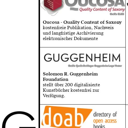
Grafik: SLUB
Grafik: SLUB
Qucosa - Quality Content of Saxony
kostenfreie Publikation, Nachweis
und langfristige Archivierung
elektronischer Dokumente
Grafik: Quelle Seeklogo: Guggenheim Logo Vector
Grafik: Quelle Seeklogo: Guggenheim Logo Vector
Solomon R. Guggenheim
Foundation
stellt über 200 digitalisierte
Kunstbücher kostenfrei zur
Verfügung.
G