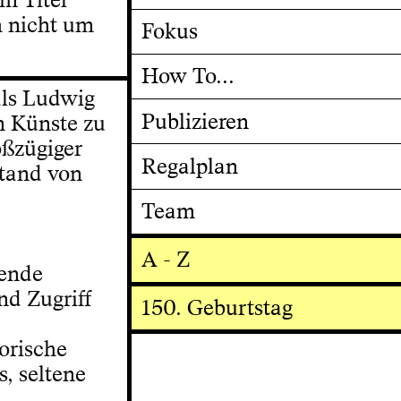
ch nicht um
Fokus
How To...
als Ludwig
Publizieren
n Künste zu
oßzügiger
Regalplan
tand von
Team
A - Z
zende
nd Zugriff
150. Geburtstag
orische
, seltene