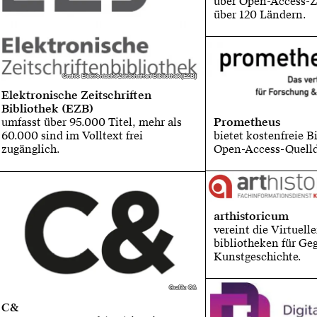
über Open-Access-Ze
über 120 Ländern.
Grafik: Elektronische Zeitschriften Bibliothek (EZB)
Grafik: Elektronische Zeitschriften Bibliothek (EZB)
Elektronische Zeitschriften
Bibliothek (EZB)
Prometheus
umfasst über 95.000 Titel, mehr als
bietet kostenfreie B
60.000 sind im Volltext frei
Open-Access-Quell
zugänglich.
arthistoricum
vereint die Virtuell
bibliotheken für G
Kunstgeschichte.
Grafik: C&
Grafik: C&
C&