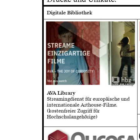
Digitale Bibliothek
Grafik: AVA Library
Grafik: AVA Library
AVA Library
Streamingdienst für europäische und
internationale Arthouse-Filme.
(kostenfreier Zugriff für
Hochschulangehörige)