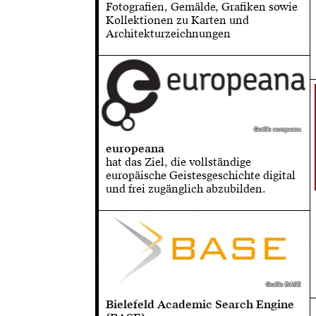
Fotografien, Gemälde, Grafiken sowie
Kollektionen zu Karten und
Architekturzeichnungen
Grafik: europeana
Grafik: europeana
europeana
hat das Ziel, die vollständige
europäische Geistesgeschichte digital
und frei zugänglich abzubilden.
Grafik: BASE
Grafik: BASE
Bielefeld Academic Search Engine