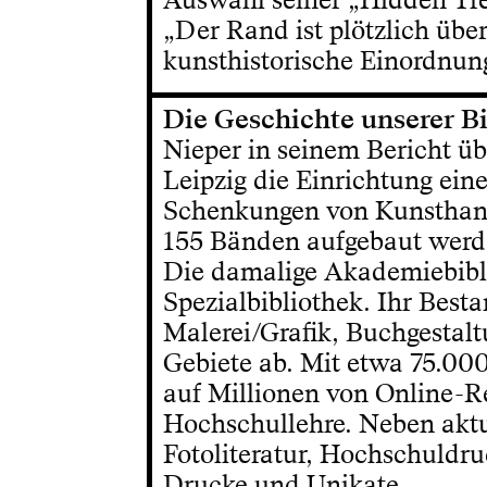
„Der Rand ist plötzlich über
kunsthistorische Einordnun
Die Geschichte unserer B
Nieper in seinem Bericht ü
Leipzig die Einrichtung ei
Schenkungen von Kunsthan
155 Bänden aufgebaut werd
Die damalige Akademiebibli
Spezialbibliothek. Ihr Best
Malerei/Grafik, Buchgestal
Gebiete ab. Mit etwa 75.000
auf Millionen von Online-Re
Hochschullehre. Neben aktue
Fotoliteratur, Hochschuldru
Drucke und Unikate.