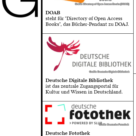
Grafik: Directory of Open Access Books (DOAB)
Grafik: Directory of Open Access Books (DOAB)
DOAB
steht für "Directory of Open Access
Books", das Bücher-Pendant zu DOAJ.
Grafik: Deutsche Digitale Bibliothek
Grafik: Deutsche Digitale Bibliothek
Deutsche Digitale Bibliothek
ist das zentrale Zugangsportal für
Kultur und Wissen in Deutschland.
Grafik: Deutsche Fotothek
Grafik: Deutsche Fotothek
Deutsche Fotothek