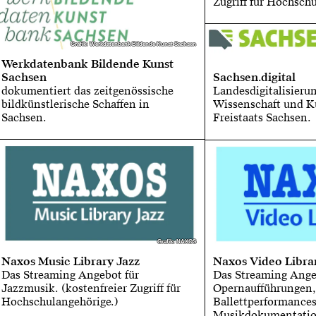
Zugriff für Hochsch
Grafik: Werkdatenbank Bildende Kunst Sachsen
Grafik: Werkdatenbank Bildende Kunst Sachsen
Werkdatenbank Bildende Kunst
Sachsen
Sachsen.digital
dokumentiert das zeitgenössische
Landesdigitalisieru
bildkünstlerische Schaffen in
Wissenschaft und Ku
Sachsen.
Freistaats Sachsen.
Grafik: NAXOS
Grafik: NAXOS
Naxos Music Library Jazz
Naxos Video Libra
Das Streaming Angebot für
Das Streaming Ange
Jazzmusik. (kostenfreier Zugriff für
Opernaufführungen,
Hochschulangehörige.)
Ballettperformance
Musikdokumentation