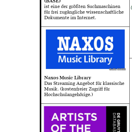
(BASE)
ist eine der größten Suchmaschinen
für frei zugängliche wissenschaftliche
Dokumente im Internet.
Grafik: NAXOS
Grafik: NAXOS
Naxos Music Library
Das Streaming Angebot für klassische
Musik. (kostenfreier Zugriff für
Hochschulangehörige.)