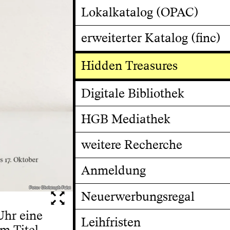
Lokalkatalog (OPAC)
erweiterter Katalog (finc)
Hidden Treasures
Digitale Bibliothek
HGB Mediathek
weitere Recherche
Anmeldung
Foto: Christoph Feist
Foto: Christoph Feist
Neuerwerbungsregal
Uhr eine
Leihfristen
m Titel