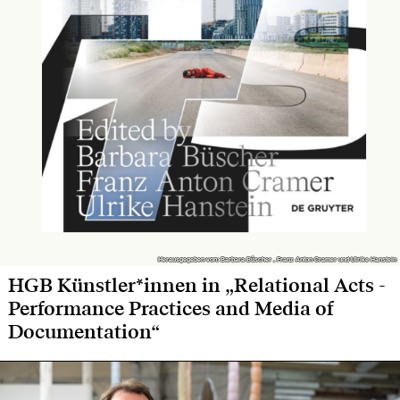
Herausgegeben von: Barbara Büscher , Franz Anton Cramer und Ulrike Hanstein
Herausgegeben von: Barbara Büscher , Franz Anton Cramer und Ulrike Hanstein
HGB Künstler*innen in „Relational Acts -
Performance Practices and Media of
Documentation“