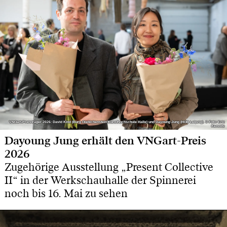
VNGart-Preisträger 2026: David Kind (Burg Giebichenstein Kunsthochschule Halle) und Dayoung Jung (HGB Leipzig). © Foto: Eric
VNGart-Preisträger 2026: David Kind (Burg Giebichenstein Kunsthochschule Halle) und Dayoung Jung (HGB Leipzig). © Foto: Eric
Kemnitz
Kemnitz
Dayoung Jung erhält den VNGart-Preis
2026
Zugehörige Ausstellung „Present Collective
II“ in der Werkschauhalle der Spinnerei
noch bis 16. Mai zu sehen