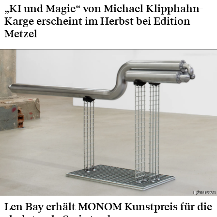
„KI und Magie“ von Michael Klipphahn-
Karge erscheint im Herbst bei Edition
Metzel
Björn Siebert
Björn Siebert
Len Bay erhält MONOM Kunstpreis für die