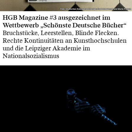
Foto: Grafisches Konzept und Design: Emil Kowalczyk und Merle Petsch
Foto: Grafisches Konzept und Design: Emil Kowalczyk und Merle Petsch
HGB Magazine #3 ausgezeichnet im
Wettbewerb „Schönste Deutsche Bücher“
Bruchstücke, Leerstellen, Blinde Flecken.
Rechte Kontinuitäten an Kunsthochschulen
und die Leipziger Akademie im
Nationalsozialismus