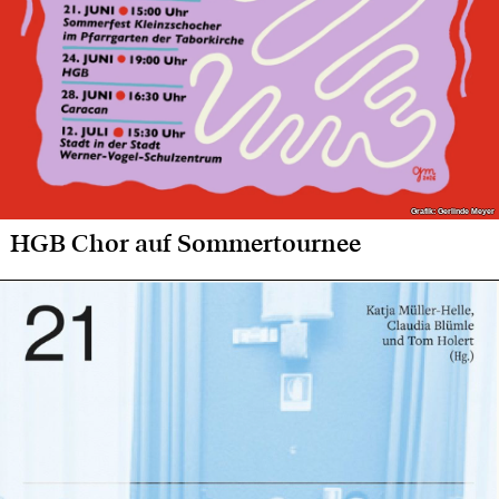
Grafik: Gerlinde Meyer
Grafik: Gerlinde Meyer
HGB Chor auf Sommertournee