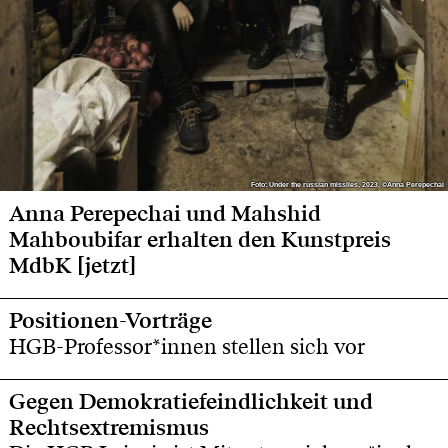
Foto: Under the russian missiles, 2023, ©Anna Perepechai
Foto: Under the russian missiles, 2023, ©Anna Perepechai
Anna Perepechai und Mahshid
Mahboubifar erhalten den Kunstpreis
MdbK [jetzt]
Positionen-Vorträge
HGB-Professor*innen stellen sich vor
Gegen Demokratiefeindlichkeit und
Rechtsextremismus