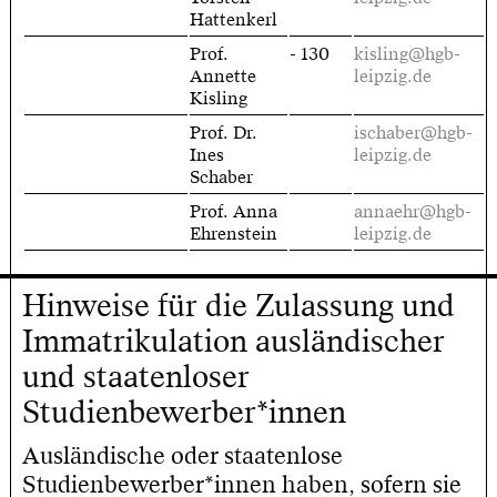
Hattenkerl
Prof.
- 130
kisling@hgb-
Annette
leipzig.de
Kisling
Prof. Dr.
ischaber@hgb-
Ines
leipzig.de
Schaber
Prof. Anna
annaehr@hgb-
Ehrenstein
leipzig.de
Hinweise für die Zulassung und
Immatrikulation ausländischer
und staatenloser
Studienbewerber*innen
Ausländische oder staatenlose
Studienbewerber*innen haben, sofern sie