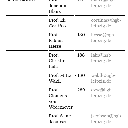
Medienkunst
Prof.
- 216
blank@hgb-
Joachim
leipzig.de
Blank
Prof. Eli
cortinas@hgb-
Cortiñas
leipzig.de
Prof.
- 130
hesse@hgb-
Fabian
leipzig.de
Hesse
Prof.
- 188
lahr@hgb-
Christin
leipzig.de
Lahr
Prof. Mitra
- 130
wakil@hgb-
Wakil
leipzig.de
Prof.
- 289
cvw@hgb-
Clemens
leipzig.de
von
Wedemeyer
Prof. Stine
jacobsen@hgb-
Jacobsen
leipzig.de