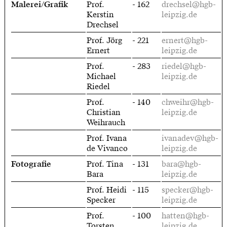
Malerei/Grafik
Prof.
- 162
drechsel@hgb-
Kerstin
leipzig.de
Drechsel
Prof. Jörg
- 221
ernert@hgb-
Ernert
leipzig.de
Prof.
- 283
riedel@hgb-
Michael
leipzig.de
Riedel
Prof.
- 140
chweihr@hgb-
Christian
leipzig.de
Weihrauch
Prof. Ivana
ivanadev@hgb-
de Vivanco
leipzig.de
Fotografie
Prof. Tina
- 131
bara@hgb-
Bara
leipzig.de
Prof. Heidi
- 115
specker@hgb-
Specker
leipzig.de
Prof.
- 100
hatten@hgb-
Torsten
leipzig.de