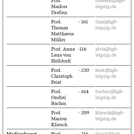
Prof.
dressen@hgb-
Markus
leipzig.de
Dreßen
Prof.
- 161
thm@hgb-
Thomas
leipzig.de
Matthaeus
Müller
Prof. Anna
-116
alvh@hgb-
Lena von
leipzig.de
Helldorff
Prof.
- 230
feist@hgb-
Christoph
leipzig.de
Feist
Prof.
- 164
bachor@hgb-
Ondřej
leipzig.de
Báchor
Prof.
- 209
kliesch@hgb-
Marion
leipzig.de
Kliesch