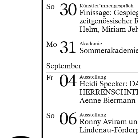
30
So
Künstler*innengespräch
Finissage: Gespie
zeitgenössischer 
Helm, Miriam Jeh
31
Mo
Akademie
Sommerakademie 
September
04
Fr
Ausstellung
Heidi Specker
HERRENSCHNITT
Aenne Biermann
06
So
Ausstellung
Ronny Aviram un
Lindenau-Förderp