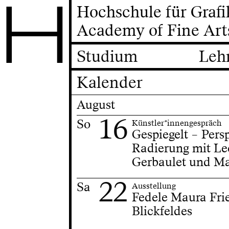
H
Hochschule für Graf
Academy of Fine Art
Studium
Leh
Kalender
August
16
So
Künstler*innengespräch
Gespiegelt – Pers
Radierung mit Le
Gerbaulet und Ma
22
Sa
Ausstellung
Fedele Maura Fri
Blickfeldes