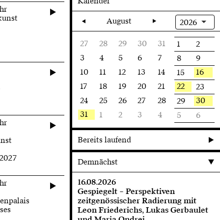
Kalender
hr
kunst
August
2026
27
28
29
30
31
1
2
3
4
5
6
7
8
9
10
11
12
13
14
16
15
17
18
19
20
21
22
23
s
24
25
26
27
28
30
29
31
1
2
3
4
5
6
hr
Bereits laufend
unst
.2027
Demnächst
16.08.2026
hr
Gespiegelt – Perspektiven
enpalais
zeitgenössischer Radierung mit
ses
Leon Friederichs, Lukas Gerbaulet
und Maria Ondrej