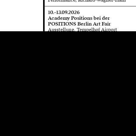
10.–13.09.2026
Academy Positions bei der
POSITIONS Berlin Art Fair
Ausstellung, Tempelhof Airport
12.09.2026
Frederike Moormann: Chor kontra
Monument
Performance, Richard-Wagner-Hain
25.09.–13.12.2026
Sophie Constanze Polheim:
Kunstpreis des Haus am Kleistpark
Ausstellung, Haus am Kleistpark
25.09.–08.10.2026
M26: Festival der
Meisterschüler*innen
>>> save the date, WERKSCHAU Halle
12