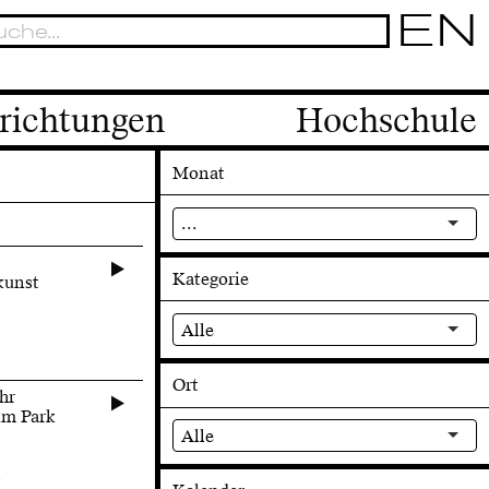
EN
richtungen
Hochschule
Monat
...
Kategorie
kunst
Alle
Ort
hr
 im Park
Alle
s