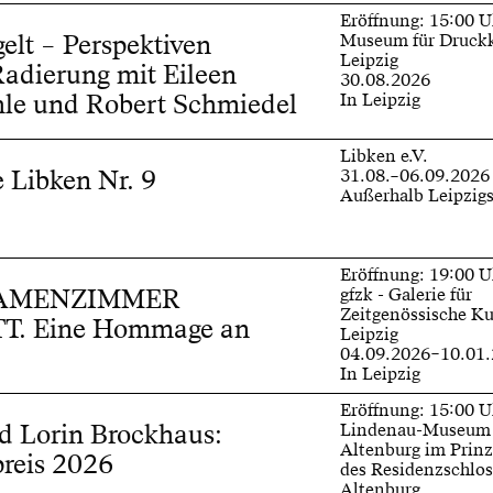
Eröffnung: 15:00 U
gelt – Perspektiven
Museum für Druck
Leipzig
Radierung mit Eileen
30.08.2026
le und Robert Schmiedel
In Leipzig
Libken e.V.
Libken Nr. 9
31.08.–06.09.2026
Außerhalb Leipzig
Eröffnung: 19:00 U
: DAMENZIMMER
gfzk - Galerie für
Zeitgenössische K
. Eine Hommage an
Leipzig
04.09.2026–10.01
In Leipzig
Eröffnung: 15:00 U
d Lorin Brockhaus:
Lindenau-Museum
Altenburg im Prinz
reis 2026
des Residenzschlos
Altenburg