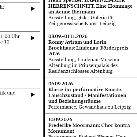
Heidi Specker: DAMENZIMMER
HERRENSCHNITT. Eine Hommage
hr
an Aenne Biermann
k
Ausstellung, gfzk - Galerie für
s
Zeitgenössische Kunst Leipzig
21:00 Uhr
08.09.–01.11.2026
e 12
Ronny Aviram und Lorin
Brockhaus: Lindenau-Förderpreis
2026
Ausstellung, Lindenau-Museum
Altenburg im Prinzenpalais des
Residenzschlosses Altenburg
06.09.2026
Klasse für performative Künste:
fik und
Lauschzustand - Manifestationen
und Beziehungsräume
Performance, Gewandhaus zu Leipzig
10.09.2026
Frederike Moormann: Chor kontra
Monument
Performance, Richard-Wagner-Hain