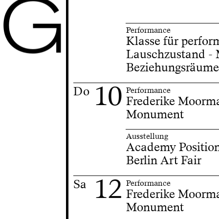
G
Performance
Klasse für perfor
Lauschzustand - 
Beziehungsräum
10
Do
Performance
Frederike Moorma
Monument
Ausstellung
Academy Positio
Berlin Art Fair
12
Sa
Performance
Frederike Moorma
Monument