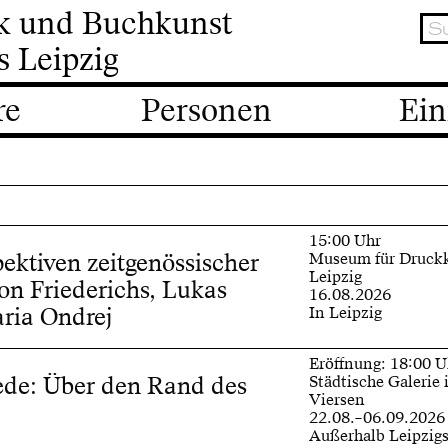
ik und Buchkunst
s Leipzig
re
Personen
Ein
15:00 Uhr
pektiven zeitgenössischer
Museum für Druck
Leipzig
on Friederichs, Lukas
16.08.2026
ria Ondrej
In Leipzig
Eröffnung: 18:00 U
ede: Über den Rand des
Städtische Galerie
Viersen
22.08.–06.09.2026
Außerhalb Leipzig