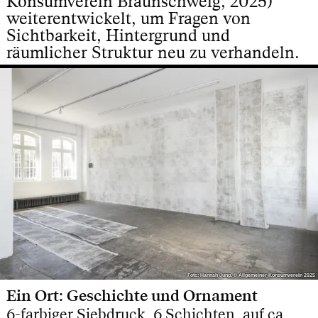
Konsumverein Braunschweig, 2025)
weiterentwickelt, um Fragen von
Sichtbarkeit, Hintergrund und
räumlicher Struktur neu zu verhandeln.
Foto: Hannah Jung, © Allgemeiner Konsumverein 2025
Foto: Hannah Jung, © Allgemeiner Konsumverein 2025
Ein Ort: Geschichte und Ornament
6-farbiger Siebdruck, 6 Schichten, auf ca.