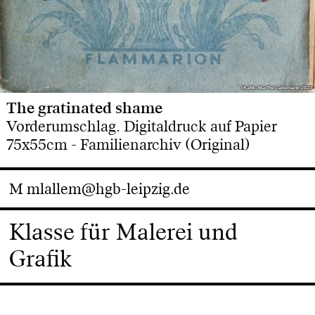
Grafik: Marthe Lallemand 2023
Grafik: Marthe Lallemand 2023
The gratinated shame
Vorderumschlag. Digitaldruck auf Papier
75x55cm - Familienarchiv (Original)
M
mlallem@hgb-leipzig.de
Klasse für Malerei und
Grafik