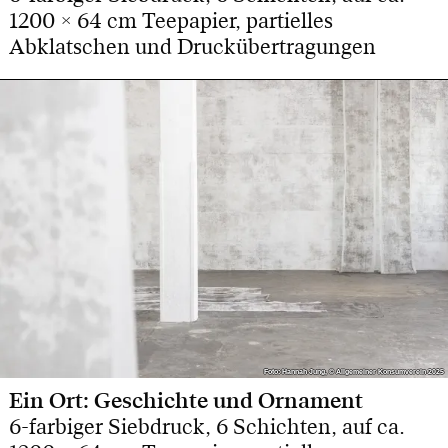
1200 × 64 cm Teepapier, partielles
Abklatschen und Druckübertragungen
Foto: Hannah Jung, © Allgemeiner Konsumverein 2025
Foto: Hannah Jung, © Allgemeiner Konsumverein 2025
Ein Ort: Geschichte und Ornament
6-farbiger Siebdruck, 6 Schichten, auf ca.