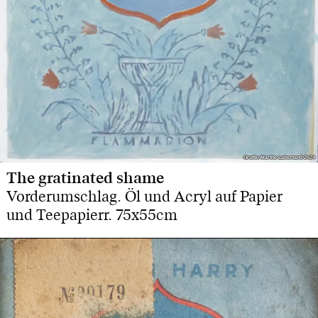
Grafik: Marthe Lallemand 2024
Grafik: Marthe Lallemand 2024
The gratinated shame
Vorderumschlag. Öl und Acryl auf Papier
und Teepapierr. 75x55cm