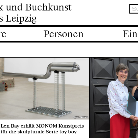
ik und Buchkunst
s Leipzig
re
Personen
Ein
Björn Siebert
Björn Siebert
Len Bay erhält MONOM Kunstpreis
für die skulpturale Serie toy boy