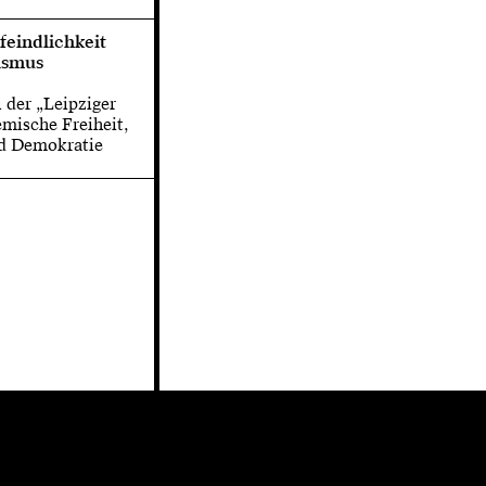
eindlichkeit
ismus
 der „Leipziger
emische Freiheit,
d Demokratie