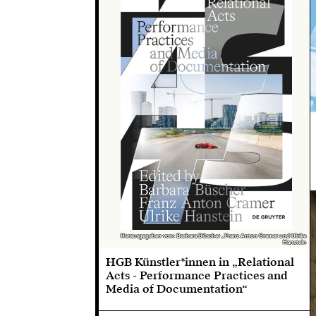
Herausgegeben von: Barbara Büscher , Franz Anton Cramer und Ulrike
Herausgegeben von: Barbara Büscher , Franz Anton Cramer und Ulrike
Hanstein
Hanstein
HGB Künstler*innen in „Relational
Acts - Performance Practices and
Media of Documentation“