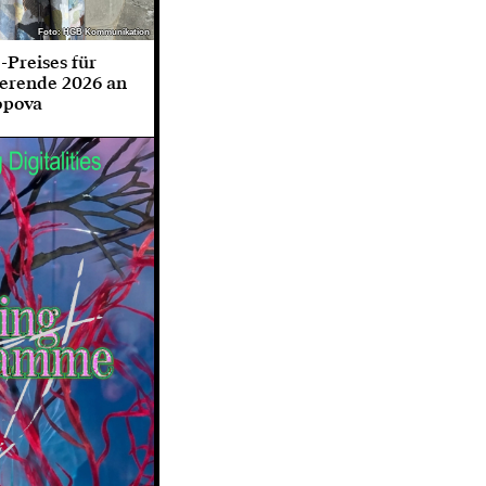
Foto: HGB Kommunikation
Foto: HGB Kommunikation
Preises für
ierende 2026 an
opova