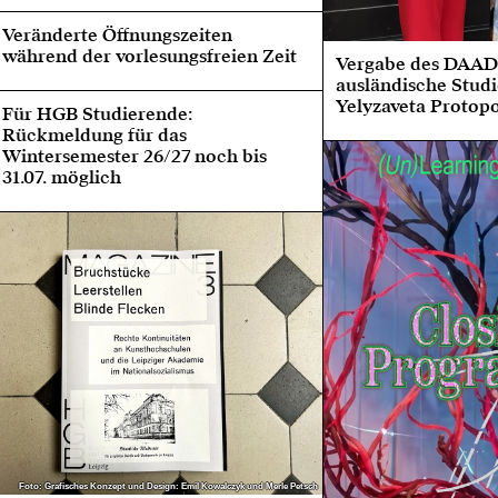
Veränderte Öffnungszeiten
während der vorlesungsfreien Zeit
Vergabe des DAAD-
ausländische Stud
Yelyzaveta Protop
Für HGB Studierende:
Rückmeldung für das
Wintersemester 26/27 noch bis
31.07. möglich
Foto: Grafisches Konzept und Design: Emil Kowalczyk und Merle Petsch
Foto: Grafisches Konzept und Design: Emil Kowalczyk und Merle Petsch