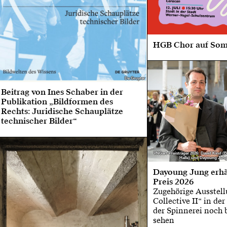
HGB Chor auf So
De Gruyter
De Gruyter
Beitrag von Ines Schaber in der
Publikation „Bildformen des
Rechts: Juridische Schauplätze
technischer Bilder“
VNGart-Preisträger 2026: David Kind 
VNGart-Preisträger 2026: David Kind 
Halle) und Dayoung Jung
Halle) und Dayoung Jung
Dayoung Jung erhä
Preis 2026
Zugehörige Ausstell
Collective II“ in de
der Spinnerei noch b
sehen