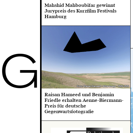
Mahshid Mahboubifar gewinnt
Jurypreis des Kurzfilm Festivals
Hamburg
G
Foto: Raisan Hameed – After Image – 2025–2026
Foto: Raisan Hameed – After Image – 2025–2026
Raisan Hameed und Benjamin
Friedle erhalten Aenne-Biermann-
Preis für deutsche
Gegenwartsfotografie