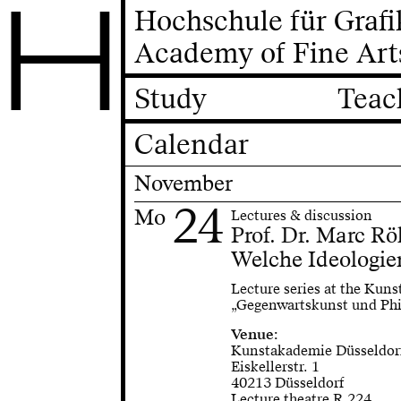
H
Hochschule für Graf
Academy of Fine Art
Study
Teac
Calendar
November
24
Mo
Lectures & discussion
Prof. Dr. Marc Rö
Welche Ideologie
Lecture series at the Kun
„Gegenwartskunst und Phi
Venue:
Kunstakademie Düsseldor
Eiskellerstr. 1
40213 Düsseldorf
Lecture theatre R.224