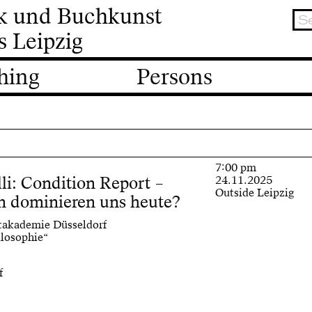
ik und Buchkunst
s Leipzig
hing
Persons
7:00 pm
lli: Condition Report –
24.11.2025
Outside Leipzig
n dominieren uns heute?
stakademie Düsseldorf
losophie“
f