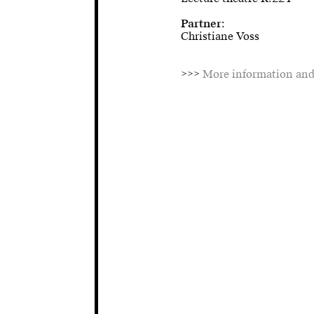
Partner:
Christiane Voss
>>>
More information an