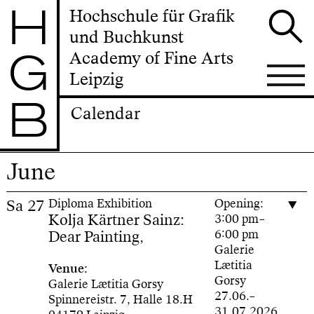
H
Hochschule für Grafik
und Buchkunst
G
Academy of Fine Arts
Leipzig
B
Calendar
June
Sa
27
Diploma Exhibition
Opening:
Kolja Kärtner Sainz:
3:00 pm–
Dear Painting,
6:00 pm
Galerie
Lætitia
Venue:
Gorsy
Galerie Lætitia Gorsy
27.06.–
Spinnereistr. 7, Halle 18.H
31.07.2026