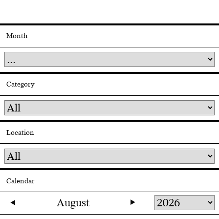
Month
Category
Location
Calendar
August