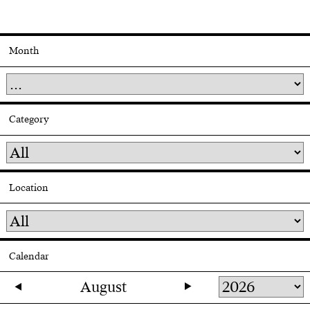
Month
Category
Location
Calendar
August