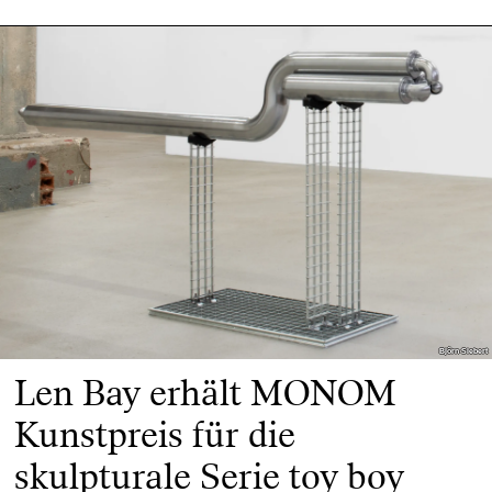
Björn Siebert
Björn Siebert
Len Bay erhält MONOM
Kunstpreis für die
skulpturale Serie toy boy