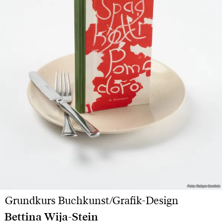
Foto: Robyn Ceclich
Foto: Robyn Ceclich
Grundkurs Buchkunst/Grafik-Design
Bettina Wija-Stein