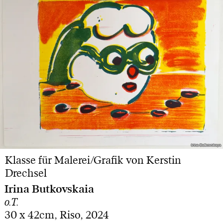
Irina Butkovskaya
Irina Butkovskaya
Klasse für Malerei/Grafik von Kerstin
Drechsel
Irina Butkovskaia
o.T.
30 x 42cm, Riso, 2024