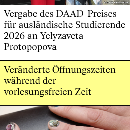
Foto: HGB Kommunikation
Foto: HGB Kommunikation
Vergabe des DAAD-Preises
für ausländische Studierende
2026 an Yelyzaveta
Protopopova
Veränderte Öffnungszeiten
während der
vorlesungsfreien Zeit