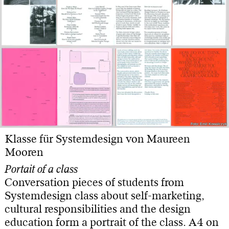
Foto: Emil Kowalczyk
Foto: Emil Kowalczyk
Klasse für Systemdesign von Maureen
Mooren
Portait of a class
Conversation pieces of students from
Systemdesign class about self-marketing,
cultural responsibilities and the design
education form a portrait of the class. A4 on