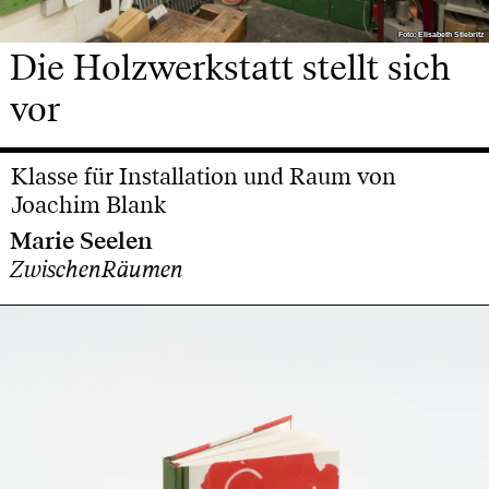
Foto: Elisabeth Stiebritz
Foto: Elisabeth Stiebritz
Die Holzwerkstatt stellt sich
vor
Klasse für Installation und Raum von
Joachim Blank
Marie Seelen
ZwischenRäumen