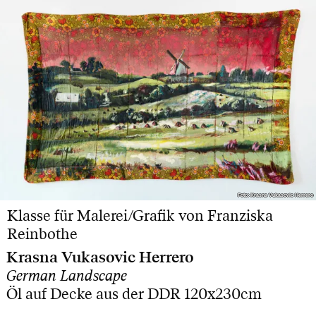
Foto: Krasna Vukasovic Herrero
Foto: Krasna Vukasovic Herrero
Klasse für Malerei/Grafik von Franziska
Reinbothe
Krasna Vukasovic Herrero
German Landscape
Öl auf Decke aus der DDR 120x230cm