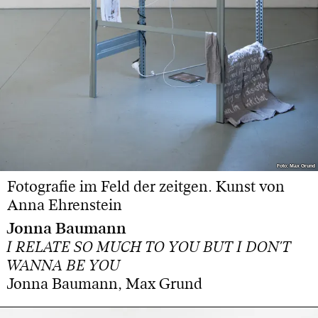
Foto: Max Grund
Foto: Max Grund
Fotografie im Feld der zeitgen. Kunst von
Anna Ehrenstein
Jonna Baumann
I RELATE SO MUCH TO YOU BUT I DON'T
WANNA BE YOU
Jonna Baumann, Max Grund