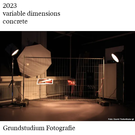
2023
variable dimensions
concrete
Foto: David Tiefenthaler
Foto: David Tiefenthaler
Grundstudium Fotografie