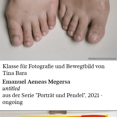
Foto: Emanuel Aeneas Megersa
Foto: Emanuel Aeneas Megersa
Klasse für Fotografie und Bewegtbild von
Tina Bara
Emanuel Aeneas Megersa
untitled
aus der Serie "Porträt und Pendel", 2021 -
ongoing