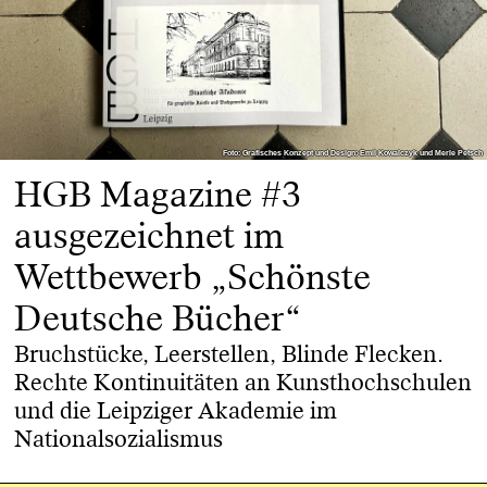
Foto: Grafisches Konzept und Design: Emil Kowalczyk und Merle Petsch
Foto: Grafisches Konzept und Design: Emil Kowalczyk und Merle Petsch
HGB Magazine #3
ausgezeichnet im
Wettbewerb „Schönste
Deutsche Bücher“
Bruchstücke, Leerstellen, Blinde Flecken.
Rechte Kontinuitäten an Kunsthochschulen
und die Leipziger Akademie im
Nationalsozialismus