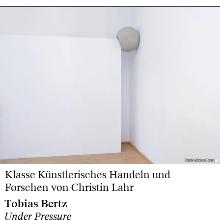
Foto: Tobias Bertz
Foto: Tobias Bertz
Klasse Künstlerisches Handeln und
Forschen von Christin Lahr
Tobias Bertz
Under Pressure