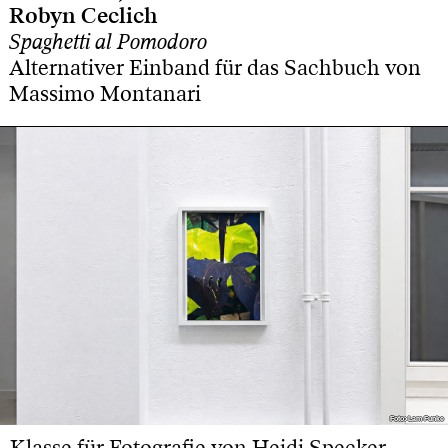
Robyn Ceclich
Spaghetti al Pomodoro
Alternativer Einband für das Sachbuch von
Massimo Montanari
Foto: Lam Funke
Foto: Lam Funke
Klasse für Fotografie von Heidi Specker