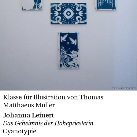
Grafik: Johanna Leinert
Grafik: Johanna Leinert
Klasse für Illustration von Thomas
Matthaeus Müller
Johanna Leinert
Das Geheimnis der Hohepriesterin
Cyanotypie