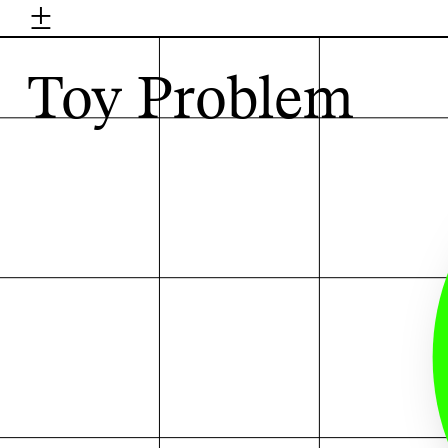
±
H
Toy Problem