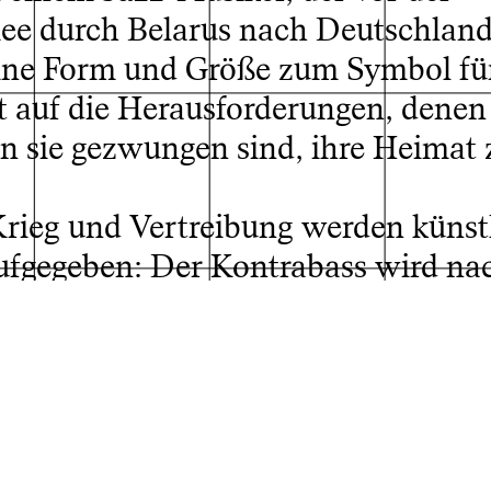
mee durch Belarus nach Deutschland
seine Form und Größe zum Symbol fü
t auf die Herausforderungen, denen
 sie gezwungen sind, ihre Heimat 
Krieg und Vertreibung werden künst
aufgegeben: Der Kontrabass wird na
zer folgend.
ent die Spannung zwischen dem Dr
s des Krieges und der Notwendigkei
n. So zeigt der Film die komplexe
fragile Balance, die sie verlangt.