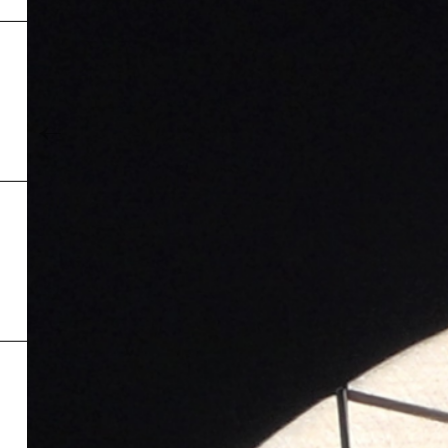
Inde
←