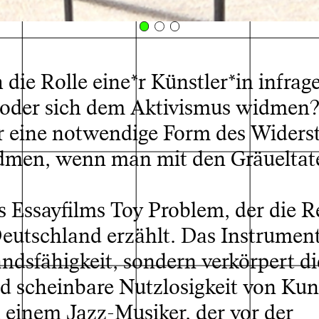
lem, 2025; Filmstill
© Anja 
die Rolle eine*r Künstler*in infrage 
n oder sich dem Aktivismus widmen?
er eine notwendige Form des Widers
dmen, wenn man mit den Gräueltat
s Essayfilms Toy Problem, der die R
eutschland erzählt. Das Instrument
ndsfähigkeit, sondern verkörpert di
d scheinbare Nutzlosigkeit von Kun
 einem Jazz-Musiker, der vor der