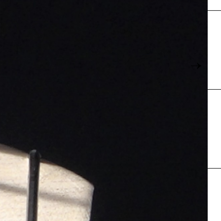
Karte
→