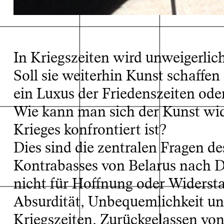
Toy Prob
In Kriegszeiten wird unweigerlich 
Soll sie weiterhin Kunst schaffe
ein Luxus der Friedenszeiten od
Wie kann man sich der Kunst wi
Krieges konfrontiert ist?
Dies sind die zentralen Fragen de
Kontrabasses von Belarus nach D
nicht für Hoffnung oder Widersta
Absurdität, Unbequemlichkeit un
Kriegszeiten. Zurückgelassen von