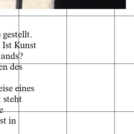
Zhukova
gestellt.
 Ist Kunst
tands?
en des
eise eines
 steht
e
st in