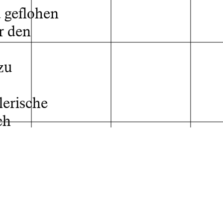
 geflohen
r den
zu
lerische
der Absolvent*innen
ch
ang zu
t, sich
 Rolle