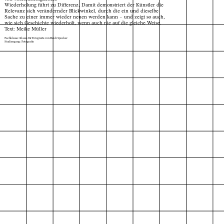
Wiederholung führt zu Differenz. Damit demonstriert der Künstler die
Relevanz sich verändernder Blickwinkel, durch die ein und dieselbe
Sache zu einer immer wieder neuen werden kann – und zeigt so auch,
wie sich Geschichte wiederholt, wenn auch nie auf die gleiche Weise.
Text: Meike Müller
Fachklasse: Klasse für Fotografie von Heidi Specker
Studiengang: Fotografie