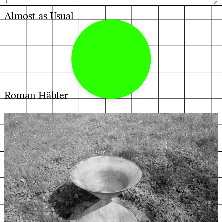
±
H
G
B
×
Almost as Usual
Roman Häbler
←
→