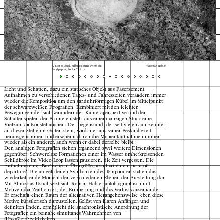
Almost as usual, Silbergelatine-Prints auf
© Roman Häbler
Barytpapier, 26,9 x 33,9 cm
Licht und Schatten, dazu ein statisches Objekt aus Faserzement.
Aufnahmen zu verschiedenen Tages- und Jahreszeiten verändern immer
wieder die Komposition um den sanduhrförmigen Kübel im Mittelpunkt
der schwarzweißen Fotografien. Kombiniert mit den leichten
Bewegungen der sich verändernden Kameraperspektive und den
Schattenspielen der Bäume entsteht aus einem einzigen Stück eine
Vielzahl an Konstellationen. Der Gegenstand, der seit vielen Jahrzehnten
an dieser Stelle im Garten steht, wird hier aus seiner Beständigkeit
herausgenommen und erscheint durch die Momentaufnahmen immer
wieder als ein anderer, auch wenn er dabei derselbe bleibt.
Den analogen Fotografien stehen ergänzend zwei weitere Dimensionen
gegenüber: Schwerelose Formationen einer im Wasser umherkreisenden
Schildkröte im Video-Loop lassen pausieren, die Zeit vergessen. Die
Aufnahme einer Buchseite in Übergröße postuliert einen ‚point of
departure‘. Die aufgeladenen Symboliken des Temporären stellen das
wiederkehrende Moment der verschiedenen Ebenen der Ausstellung dar.
Mit Almost as Usual setzt sich Roman Häbler autobiographisch mit
Motiven der Zeitlichkeit, der Erinnerung und des Verlusts auseinander.
Er erschafft einen Raum der alternativen Herangehensweise, eben diese
Motive künstlerisch darzustellen. Gelöst von klaren Anfängen und
definiten Enden, ermöglicht die anachronistische Anordnung der
Index
Karte
Fotografien ein beinahe simultanes Wahrnehmen von
(Un-)Gleichzeitigkeiten.