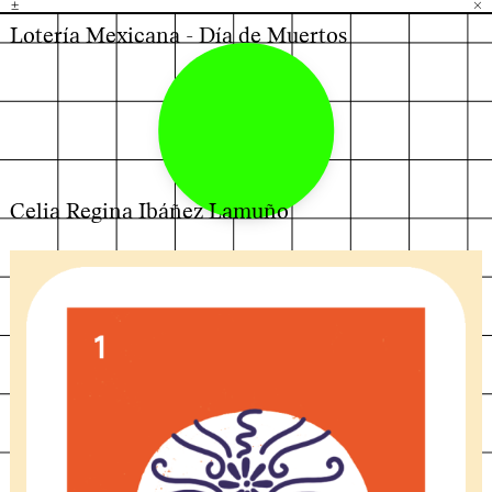
±
H
G
B
×
Lotería Mexicana - Día de Muertos
Celia Regina Ibáñez Lamuño