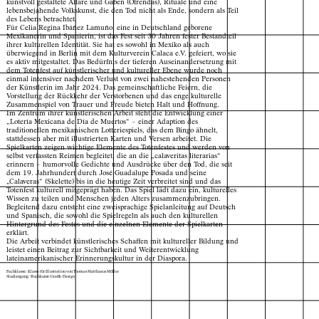
kunstvoll gestaltete Altäre und Gaben (Ofrendas), Rituale und eine
lebensbejahende Volkskunst, die den Tod nicht als Ende, sondern als Teil
des Lebens betrachtet.
Für Celia Regina Ibáñez Lamuño, eine in Deutschland geborene
Mexikanerin und Spanierin, ist das Fest seit 30 Jahren fester Bestandteil
ihrer kulturellen Identität. Sie hat es sowohl in Mexiko als auch
überwiegend in Berlin mit dem Kulturverein Calaca e.V. gefeiert, wo sie
es aktiv mitgestaltet. Das Bedürfnis der tieferen Auseinandersetzung mit
dem Totenfest auf künstlerischer und kultureller Ebene wurde noch
einmal intensiver nachdem Verlust von zwei nahestehenden Personen
der Künstlerin im Jahr 2024. Das gemeinschaftliche Feiern, die
Vorstellung der Rückkehr der Verstorbenen und das enge kulturelle
Zusammenspiel von Trauer und Freude bieten Halt und Hoffnung.
Im Zentrum ihrer künstlerischen Arbeit steht die Entwicklung einer
„Lotería Mexicana de Día de Muertos“ – einer Adaption des
traditionellen mexikanischen Lotteriespiels, das dem Bingo ähnelt,
stattdessen aber mit illustrierten Karten und Versen arbeitet. Die
Spielkarten zeigen wichtige Elemente des Totenfestes und werden von
selbst verfassten Reimen begleitet, die an die „calaveritas literarias“
erinnern – humorvolle Gedichte und Ausdrücke über den Tod, die seit
dem 19. Jahrhundert durch José Guadalupe Posada und seine
„Calaveras“ (Skelette) bis in die heutige Zeit verbreitet sind und das
Totenfest kulturell mitgeprägt haben. Das Spiel lädt dazu ein, kulturelles
Wissen zu teilen und Menschen jeden Alters zusammenzubringen.
Begleitend dazu entsteht eine zweisprachige Spielanleitung auf Deutsch
und Spanisch, die sowohl die Spielregeln als auch den kulturellen
Hintergrund des Festes und die einzelnen Elemente der Spielkarten
erklärt.
Die Arbeit verbindet künstlerisches Schaffen mit kultureller Bildung und
leistet einen Beitrag zur Sichtbarkeit und Weiterentwicklung
lateinamerikanischer Erinnerungskultur in der Diaspora.
Fachklasse: Klasse für Illustration von Thomas Matthaeus Müller
Studiengang: Buchkunst/Grafik-Design