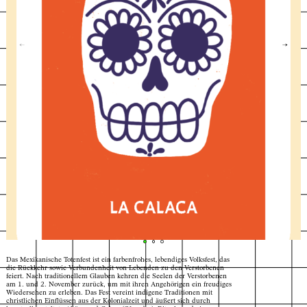
←
→
Das Mexikanische Totenfest ist ein farbenfrohes, lebendiges Volksfest, das
die Rückkehr sowie Verbundenheit von Lebenden zu den Verstorbenen
feiert. Nach traditionellem Glauben kehren die Seelen der Verstorbenen
am 1. und 2. November zurück, um mit ihren Angehörigen ein freudiges
"La calaca" - Carta de Lotería Mexicana de Día de
© Celia Ibáñez Lamuño
Index
Karte
Wiedersehen zu erleben. Das Fest vereint indigene Traditionen mit
Muertos No. 1, 2025
christlichen Einflüssen aus der Kolonialzeit und äußert sich durch