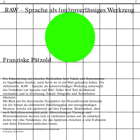
±
H
G
B
×
.RAW – Sprache als (un)zuverlässiges Werkzeug
Franziske Pätzold
Die Fokussierung auf einzelne Buchstaben lässt Vokale und Konsonanten
zu Signifikaten werden, noch bevor sie in ein Wort gefunden haben. Die
Arbeitsserie .RAW – Sprache als (un)zuverlässiges Werkzeug untersucht
das Verhältnis von Sprache und Bild. Dabei wird Text als Material
verstanden und in Zeichnung, Sound, Fotografie und Textarbeiten
übersetzt.
Mit Blick auf die theoretische Perspektive der Neurodiversität betrachte
ich die Syntax als elaborierten Handlungsplan mit unregelmäßigen
Mustern, welche ich spielerisch auf ihre Funktion, Belastbarkeit, aber
auch Mehrdimensionalität prüfe. Abweichungen, Umwege und
Missverständnisse fächern sich zu zärtlichen Gesten auf. Es entstehen
dichte wie rohe Notationen, die das Spektrum zwischen A und B abtasten
und darin Poetisches entdecken lassen.
Fachklasse: Klasse Künstlerisches Handeln und Forschen von Christin Lahr
Studiengang: Medienkunst