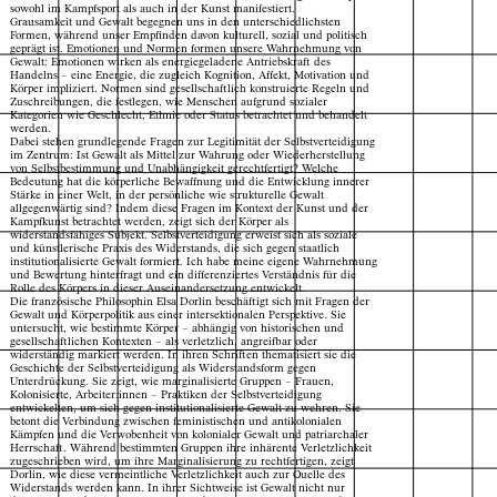
sowohl im Kampfsport als auch in der Kunst manifestiert.
Grausamkeit und Gewalt begegnen uns in den unterschiedlichsten
Formen, während unser Empfinden davon kulturell, sozial und politisch
geprägt ist. Emotionen und Normen formen unsere Wahrnehmung von
Gewalt: Emotionen wirken als energiegeladene Antriebskraft des
Handelns – eine Energie, die zugleich Kognition, Affekt, Motivation und
Körper impliziert. Normen sind gesellschaftlich konstruierte Regeln und
Zuschreibungen, die festlegen, wie Menschen aufgrund sozialer
Kategorien wie Geschlecht, Ethnie oder Status betrachtet und behandelt
werden.
Dabei stehen grundlegende Fragen zur Legitimität der Selbstverteidigung
im Zentrum: Ist Gewalt als Mittel zur Wahrung oder Wiederherstellung
von Selbstbestimmung und Unabhängigkeit gerechtfertigt? Welche
Bedeutung hat die körperliche Bewaffnung und die Entwicklung innerer
Stärke in einer Welt, in der persönliche wie strukturelle Gewalt
allgegenwärtig sind? Indem diese Fragen im Kontext der Kunst und der
Kampfkunst betrachtet werden, zeigt sich der Körper als
widerstandsfähiges Subjekt. Selbstverteidigung erweist sich als soziale
und künstlerische Praxis des Widerstands, die sich gegen staatlich
institutionalisierte Gewalt formiert. Ich habe meine eigene Wahrnehmung
und Bewertung hinterfragt und ein differenziertes Verständnis für die
Rolle des Körpers in dieser Auseinandersetzung entwickelt.
Die französische Philosophin Elsa Dorlin beschäftigt sich mit Fragen der
Gewalt und Körperpolitik aus einer intersektionalen Perspektive. Sie
untersucht, wie bestimmte Körper – abhängig von historischen und
gesellschaftlichen Kontexten – als verletzlich, angreifbar oder
widerständig markiert werden. In ihren Schriften thematisiert sie die
Geschichte der Selbstverteidigung als Widerstandsform gegen
Unterdrückung. Sie zeigt, wie marginalisierte Gruppen – Frauen,
Kolonisierte, Arbeiter:innen – Praktiken der Selbstverteidigung
entwickelten, um sich gegen institutionalisierte Gewalt zu wehren. Sie
betont die Verbindung zwischen feministischen und antikolonialen
Kämpfen und die Verwobenheit von kolonialer Gewalt und patriarchaler
Herrschaft. Während bestimmten Gruppen ihre inhärente Verletzlichkeit
zugeschrieben wird, um ihre Marginalisierung zu rechtfertigen, zeigt
Dorlin, wie diese vermeintliche Verletzlichkeit auch zur Quelle des
Widerstands werden kann. In ihrer Sichtweise ist Gewalt nicht nur