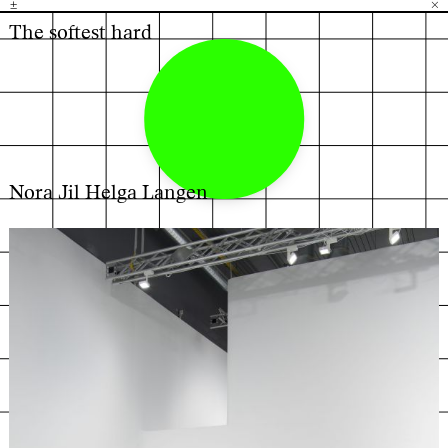
±
H
G
B
×
The softest hard
Nora Jil Helga Langen