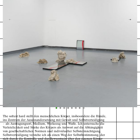
←
→
The softest hard stellt den menschlichen Körper, insbesondere die Hände,
ins Zentrum der Auseinandersetzung mit Gewalt und Selbstverteidigung
– als Austragungsort, Medium, Werkzeug und Waffe. Ich untersuche die
Verletzlichkeit und Stärke des Körpers als Antwort auf die Abhängigkeit
von gesellschaftlichen Normen und individueller Selbstermächtigung.
Index
Karte
Selbstverteidigung verstehe ich als einen Weg der Selbstbestimmung, der
Nora Langen, The softest hard, 2025
© Foto: Anna Sophie Gumz
sich durch die Kontrolle und das Bewusstsein über den eigenen Körper