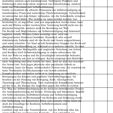
destruktiv, sondern auch konstituierend: Verkörperte Praktiken und
Erfahrungen sind nicht allein Ausdruck von Unterdrückung, sondern
auch von Widerstand und Selbstbestimmung.
Dorlin verdeutlicht die ethische Dimension der Selbstverteidigung als
transformative Praxis und notwendige Überlebensstrategie. Verletzlichkeit
ist untrennbar mit dem Körper verbunden, der die Schnittstelle zwischen
Selbst und Welt bildet. Wer sichtbar ist, kann verfolgt werden; wer
berührbar ist, ist angreifbar; und wer angesprochen werden kann, kann
auch mit Worten verletzt werden. Eine Verletzung betrifft nicht nur die
physische Integrität, sondern auch die Beziehung zur Welt.
Die Rechte und Möglichkeiten zur Selbstverteidigung sind historisch
ungleich verteilt. Welches Leben verteidigt wird, wird von
übergeordneten Strukturen bestimmt. Rassistisch oder sexuell
diskriminierte Subjekte sind oft von Recht und Gesetz ausgeschlossen –
und somit schutzlos. Der Staat spricht bestimmten Gruppen das Recht auf
physische Gewaltausübung zu, während er es anderen entzieht. In einer
Welt struktureller Machtgefälle und ungleicher Verteilung von Schutz
und Rechten wird Selbstermächtigung zu einem subversiven Akt.
Sich zur Wehr zu setzen und für Gerechtigkeit einzustehen bedeutet
nicht, aus Rache um sich zu schlagen. Rache entspringt dem Bedürfnis
nach Vergeltung und dem Schutz der Ehre, doch sie setzt den Kreislauf
der Gewalt fort. Sich gegen physische oder psychische Gewalt zu
behaupten, kann ein langer, schmerzhafter Prozess sein, der zunächst ein
tiefes Verständnis der Mechanismen von Gewalt erfordert.
Kampftechniken entstanden weltweit in Anpassung an natürliche
Bewegungen des Körpers und gegebene Umweltbedingungen. Sie
beruhen auf der Nutzung von Bewegung, Kraft, Gleichgewicht,
Täuschung und Überraschung. Viele traditionelle Kampfkünste basieren
auf der Idee, die Energie des Angreifers gegen ihn selbst zu richten.
Der Weg der Selbstermächtigung ist für mich ein fortwährender Prozess
der Auseinandersetzung mit Körper, Verletzung und Emotionen. Begriffe
wie Selbsterkenntnis, Selbstbeherrschung und Selbstermächtigung
entwickelten sich im Wechselspiel von Reflexion und Erfahrung weiter.
Die Verbindung von körperlicher Härte und mentaler Stärke bildet für
mich die Grundlage für Resilienz, Selbstbewusstsein und
Selbstbestimmung.
Letztlich zeigt sich eine Transformation: von der Reflexion über das
Projektarchiv
der Absolvent*innen
eigene Selbst hin zur bewussten Kontrolle – und schließlich zur