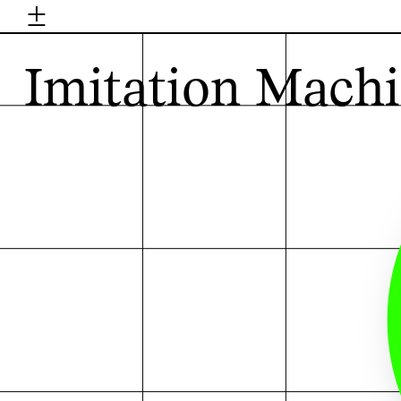
±
H
Imitation Mach