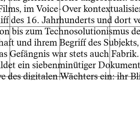
ilms, im Voice-Over kontextualisier
iff des 16. Jahrhunderts und dort v
ion bis zum Technosolutionismus de
chaft und ihrem Begriff des Subjekts
as Gefängnis war stets auch Fabrik.
ldet ein siebenminütiger Dokument
des digitalen Wächters ein: ihr Bli
erson, über die die Chemnitzer Soft
reduzierte Darstellung ihres Körper
löst sich auf in bloße Muster von
nbarkeit.