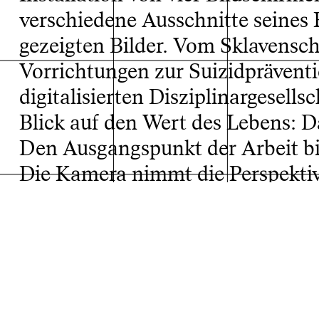
verschiedene Ausschnitte seines F
gezeigten Bilder. Vom Sklavensch
Vorrichtungen zur Suizidprävent
digitalisierten Disziplinargesells
Blick auf den Wert des Lebens: D
Den Ausgangspunkt der Arbeit bi
Projektarchiv
Die Kamera nimmt die Perspektive 
Gefängniszelle, hinab auf eine P
abstrakte, auf Punkte und Linien 
projiziert. Das lebendige Subjekt 
Lebendigem, in objektive Bereche
Text: Jan Ruben Bormann