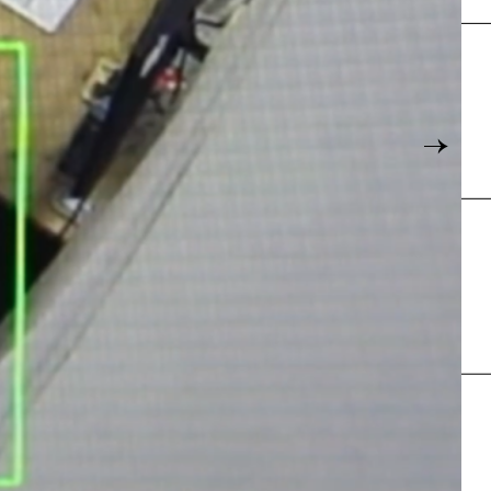
Karte
→