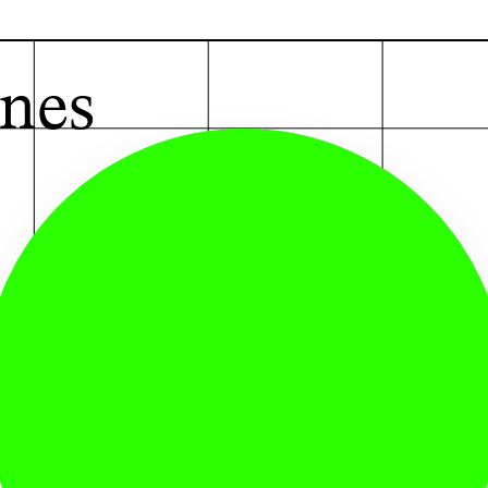
G
ines