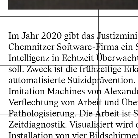
Im Jahr 2020 gibt das Justizmini
Chemnitzer Software-Firma ein Sy
Imitation Ma
Intelligenz in Echtzeit Überwac
soll. Zweck ist die frühzeitige E
automatisierte Suizidprävention.
Imitation Machines von Alexande
Verflechtung von Arbeit und Übe
Pathologisierung. Die Arbeit ist 
Zeitdiagnostik. Visualisiert wird
Installation von vier Bildschirme