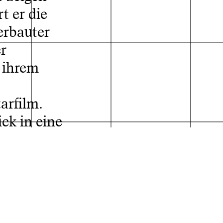
t er die
erbauter
r
, ihrem
arfilm.
der Absolvent*innen
ck in eine
ware eine
s