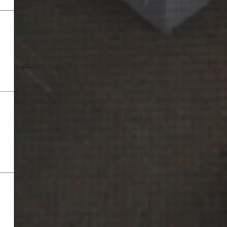
Inde
←