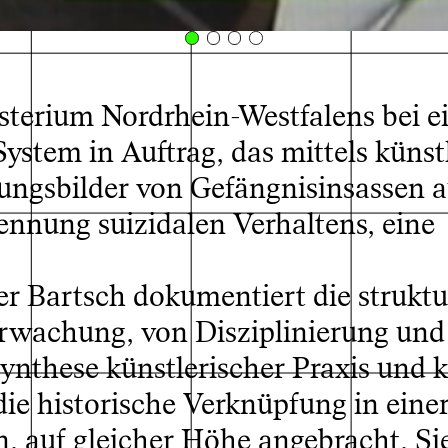
sterium Nordrhein-Westfalens bei e
stem in Auftrag, das mittels künst
chines I, 2025
© Alex Bartsch, P
hungsbilder von Gefängnisinsassen 
rkennung suizidalen Verhaltens, eine
r Bartsch dokumentiert die struktu
rwachung, von Disziplinierung und
Synthese künstlerischer Praxis und k
 die historische Verknüpfung in eine
n, auf gleicher Höhe angebracht. Si