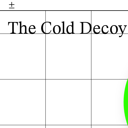
±
H
The Cold Decoy