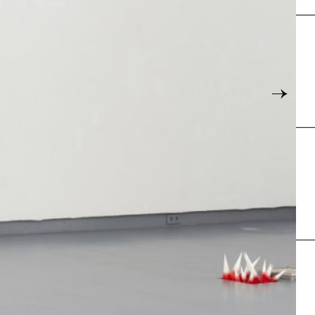
Karte
→