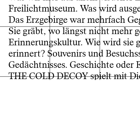
Freilichtmuseum. Was wird ausge
Das Erzgebirge war mehrfach Geg
Sie gräbt, wo längst nicht mehr 
Erinnerungskultur. Wie wird sie g
erinnert? Souvenirs und Besuchss
Gedächtnisses. Geschichte oder E
Projektarchiv
THE COLD DECOY spielt mit Dich
und Weiß. Licht und Dunkelheit. 
Öffentlichem. Über und unter Ta
selbst auf schmalem Grat. Wirft
Tradition. Auswirkungen technisc
Was geschieht mit der Aura der K