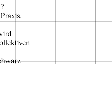
e?
Praxis.
wird
ollektiven
der Absolvent*innen
chwarz
d
rien
n
isierung.
st sie