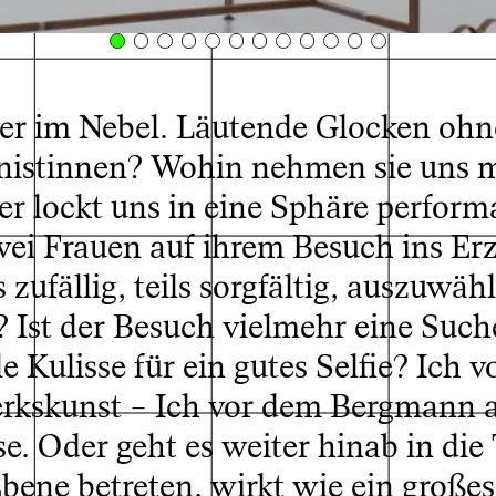
er im Nebel. Läutende Glocken ohn
nistinnen? Wohin nehmen sie uns m
ockt uns in eine Sphäre performa
ei Frauen auf ihrem Besuch ins Erz
© Dokumentation: David Rank
 zufällig, teils sorgfältig, auszuwäh
t? Ist der Besuch vielmehr eine Suc
Kulisse für ein gutes Selfie? Ich vo
werkskunst – Ich vor dem Bergmann 
se. Oder geht es weiter hinab in die 
 Ebene betreten, wirkt wie ein großes