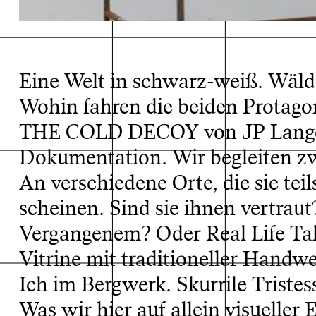
Eine Welt in schwarz-weiß. Wäld
Wohin fahren die beiden Protago
THE COLD DECOY von JP Langer l
Dokumentation. Wir begleiten zw
An verschiedene Orte, die sie teils
scheinen. Sind sie ihnen vertrau
Vergangenem? Oder Real Life Tale 
Vitrine mit traditioneller Hand
Ich im Bergwerk. Skurrile Tristes
Was wir hier auf allein visueller