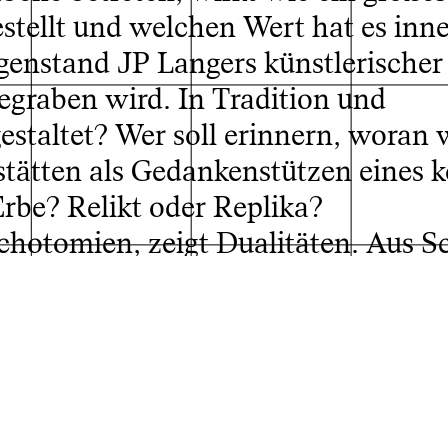
stellt und welchen Wert hat es inn
enstand JP Langers künstlerischer 
gegraben wird. In Tradition und
estaltet? Wer soll erinnern, woran 
tätten als Gedankenstützen eines k
rbe? Relikt oder Replika?
otomien, zeigt Dualitäten. Aus S
Fake und Wirklichkeit. Privatem un
ge. Und wandert im Feld der Katego
 Fragen auf. Nach der Bedeutung vo
her Reproduzierbarkeit und Kapital
unst, im Sinne Walter Benjamins – i