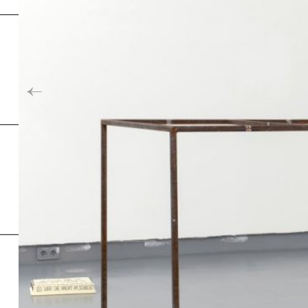
Inde
←