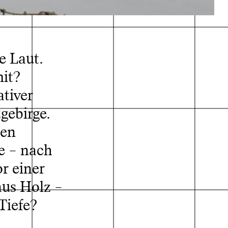
e Laut.
it?
tiver
gebirge.
len
he – nach
r einer
aus Holz –
Tiefe?