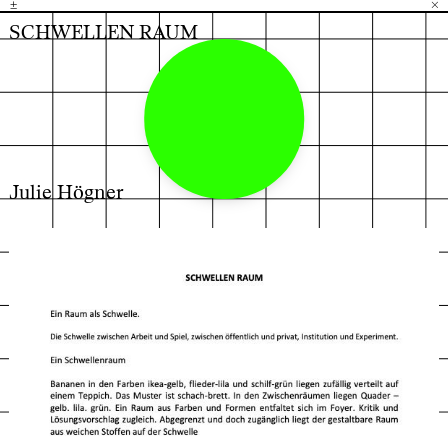
±
H
G
B
×
SCHWELLEN RAUM
Julie Högner