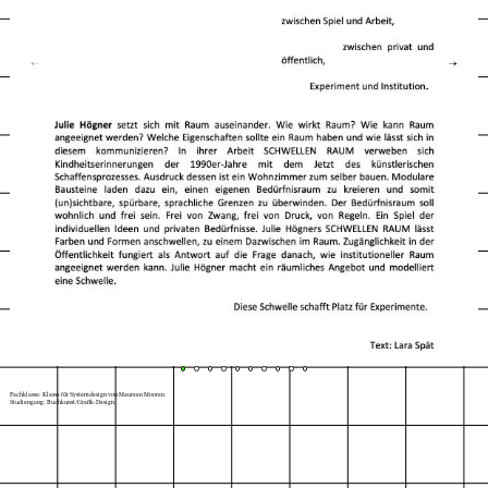
←
→
Fachklasse: Klasse für Systemdesign von Maureen Mooren
Studiengang: Buchkunst/Grafik-Design
Index
Karte