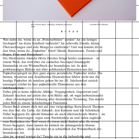
Pop! Goes my Heart, Umschlag, Siebdruck auf Leinen,
© Jolanda Olivia Zürcher
2025
Was siehst du, wenn du an „Wimmelbilder“ denkst? An ein lustiges
Suchspiel? An deine Kindheit vielleicht? An liebevolle Details, kleine
Überraschungen und jede Menge zu entdecken? Und was kommt dir in
den Sinn, wenn du „Popkultur“ hörst? Musik, Mainstream, Trends und
Hypes, Film und Fernsehen?
Die Illustratorin Jolanda Olivia Zürcher bringt beides zusammen – in
einem Werk, das weit über ein einfaches Suchspiel hinausgeht.
Entstanden ist ein Wimmelbuch der besonderen Art: In acht
großformatigen Bildern mit über achthundert Elementen aus der
Popkultur spiegelt sie ihre ganz eigene persönliche Popkultur wider. Die
bunten, kreativen und detaillierten Illustrationen bilden nicht nur die
heutige Popkultur ab, sondern gehen bis ins 19. Jahrhundert zurück –
sozusagen erlebst du hier popkulturelle Phänomene aus drei
Jahrhunderten.
Dabei gibt es keine zeitliche Abfolge: Vergangenheit, Gegenwart und
Zukunft tauchen auf jedem der acht Bilder auf, oft sogar nebeneinander
– ohne chronologische Ordnung oder thematische Trennung. Das macht
jedes Bild zu einem vielschichtigen Panorama.
Dieses Buch nimmt dich mit auf eine vielgestaltige Reise durch Themen
wie den Tod, die Liebe, die Zukunft, den Konsum und die Schönheit.
Dabei begegnen dir sowohl bekannte als auch überraschende Motive – sie
wecken Erinnerungen, regen zum Nachdenken an und laden zugleich
zum Entdecken ein. Und wenn du etwas nicht findest oder dir etwas
Neues begegnet, dann kannst du einfach im anhängenden Glossar
danach suchen – denn das hier ist ja schließlich das Wimmelbuch der
Index
Karte
besonderen Art.
Also los, worauf wartest du? Tauche ein in die farbenfrohe und