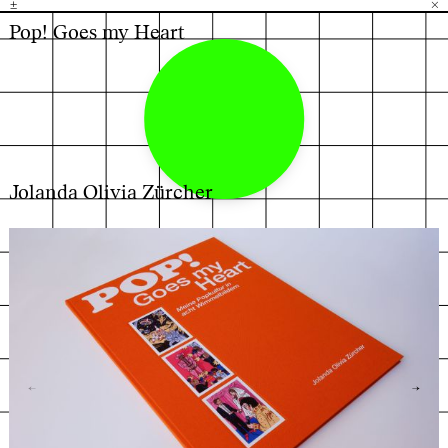
±
H
G
B
×
Pop! Goes my Heart
Jolanda Olivia Zürcher
←
→