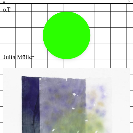
±
H
G
B
×
o.T.
Julia Müller