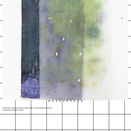
←
→
Fachklasse: Klasse für Malerei und Grafik von Christoph Ruckhäberle
Studiengang: Malerei/Grafik
Index
Karte
© Julia Müller