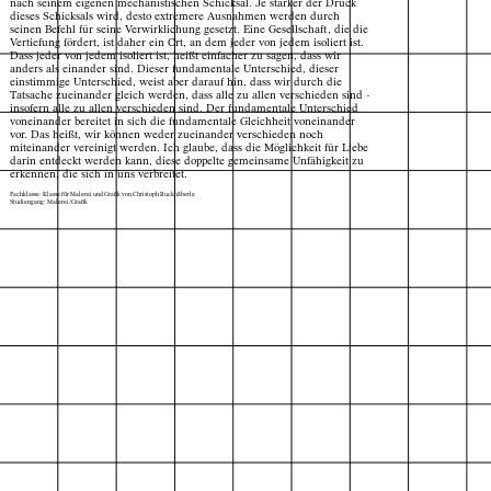
nach seinem eigenen mechanistischen Schicksal. Je stärker der Druck
dieses Schicksals wird, desto extremere Ausnahmen werden durch
seinen Befehl für seine Verwirklichung gesetzt. Eine Gesellschaft, die die
Vertiefung fördert, ist daher ein Ort, an dem jeder von jedem isoliert ist.
Dass jeder von jedem isoliert ist, heißt einfacher zu sagen, dass wir
anders als einander sind. Dieser fundamentale Unterschied, dieser
einstimmige Unterschied, weist aber darauf hin, dass wir durch die
Tatsache zueinander gleich werden, dass alle zu allen verschieden sind -
insofern alle zu allen verschieden sind. Der fundamentale Unterschied
voneinander bereitet in sich die fundamentale Gleichheit voneinander
vor. Das heißt, wir können weder zueinander verschieden noch
miteinander vereinigt werden. Ich glaube, dass die Möglichkeit für Liebe
darin entdeckt werden kann, diese doppelte gemeinsame Unfähigkeit zu
erkennen, die sich in uns verbreitet.
Fachklasse: Klasse für Malerei und Grafik von Christoph Ruckhäberle
Studiengang: Malerei/Grafik