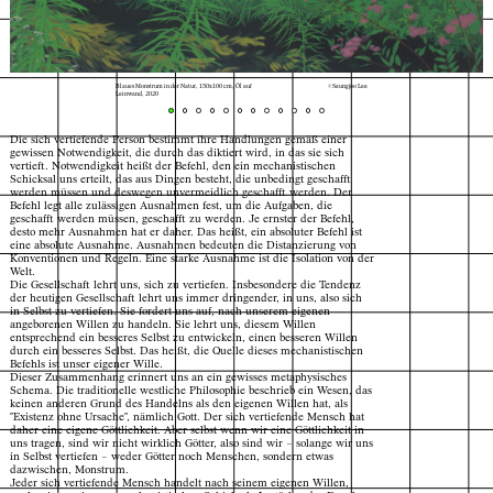
Blaues Monstrum in der Natur, 150x100 cm, Öl auf
© Seungjoo Lee
Leinwand, 2020
Die sich vertiefende Person bestimmt ihre Handlungen gemäß einer
gewissen Notwendigkeit, die durch das diktiert wird, in das sie sich
vertieft. Notwendigkeit heißt der Befehl, den ein mechanistischen
Schicksal uns erteilt, das aus Dingen besteht, die unbedingt geschafft
werden müssen und deswegen unvermeidlich geschafft werden. Der
Befehl legt alle zulässigen Ausnahmen fest, um die Aufgaben, die
geschafft werden müssen, geschafft zu werden. Je ernster der Befehl,
desto mehr Ausnahmen hat er daher. Das heißt, ein absoluter Befehl ist
eine absolute Ausnahme. Ausnahmen bedeuten die Distanzierung von
Konventionen und Regeln. Eine starke Ausnahme ist die Isolation von der
Welt.
Die Gesellschaft lehrt uns, sich zu vertiefen. Insbesondere die Tendenz
der heutigen Gesellschaft lehrt uns immer dringender, in uns, also sich
in Selbst zu vertiefen. Sie fordert uns auf, nach unserem eigenen
angeborenen Willen zu handeln. Sie lehrt uns, diesem Willen
entsprechend ein besseres Selbst zu entwickeln, einen besseren Willen
durch ein besseres Selbst. Das heißt, die Quelle dieses mechanistischen
Befehls ist unser eigener Wille.
Dieser Zusammenhang erinnert uns an ein gewisses metaphysisches
Schema. Die traditionelle westliche Philosophie beschrieb ein Wesen, das
keinen anderen Grund des Handelns als den eigenen Willen hat, als
"Existenz ohne Ursache", nämlich Gott. Der sich vertiefende Mensch hat
daher eine eigene Göttlichkeit. Aber selbst wenn wir eine Göttlichkeit in
uns tragen, sind wir nicht wirklich Götter, also sind wir – solange wir uns
in Selbst vertiefen – weder Götter noch Menschen, sondern etwas
Index
Karte
dazwischen, Monstrum.
Jeder sich vertiefende Mensch handelt nach seinem eigenen Willen,