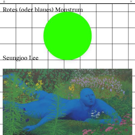
±
H
G
B
×
Rotes (oder blaues) Monstrum
Seungjoo Lee
←
→