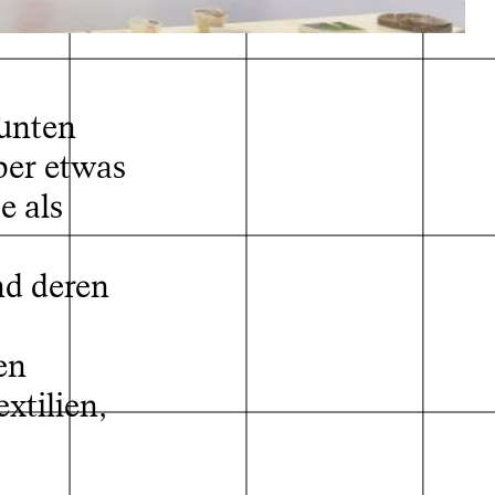
 unten
ber etwas
e als
arisch
nd deren
en
xtilien,