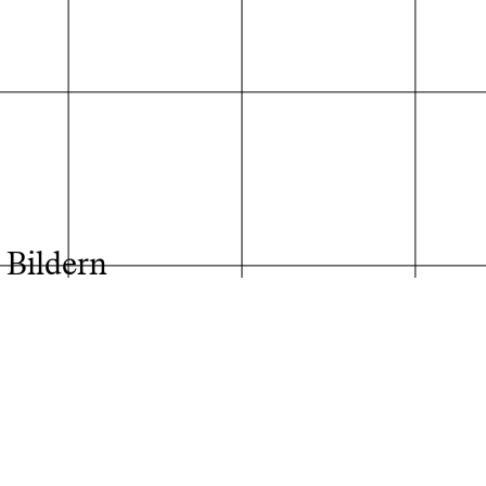
der Absolvent*innen
 Bildern
ht, wo es