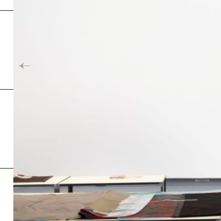
Inde
←