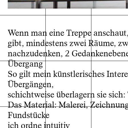
Wenn man eine Treppe anschaut,
gibt, mindestens zwei Räume, zw
nachzudenken, 2 Gedankenebenen,
Übergang
install
So gilt mein künstlerisches Int
Übergängen,
schichtweise überlagern sie sich:
Das Material: Malerei, Zeichnung,
Fundstücke
ich ordne intuitiv