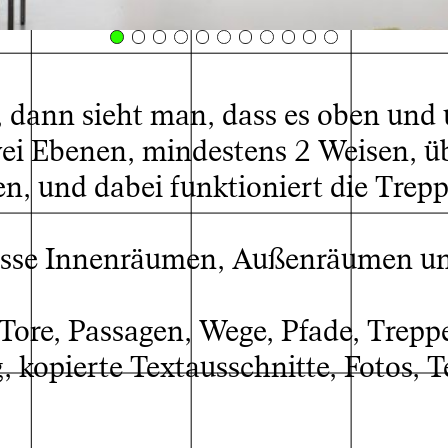
 dann sieht man, dass es oben und
ei Ebenen, mindestens 2 Weisen, ü
 und dabei funktioniert die Trepp
ation view, 2026
© Svenja J
eresse Innenräumen, Außenräumen u
 Tore, Passagen, Wege, Pfade, Trepp
 kopierte Textausschnitte, Fotos, Te