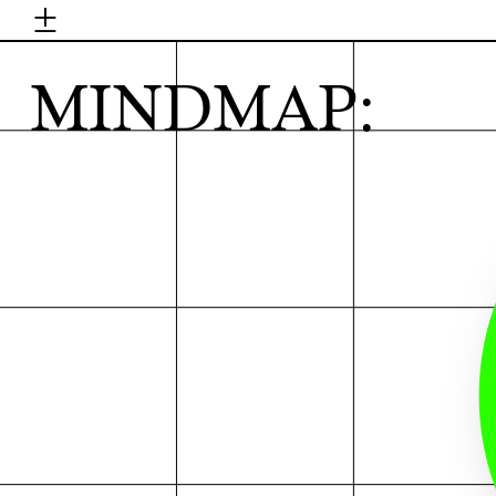
±
H
MINDMAP: