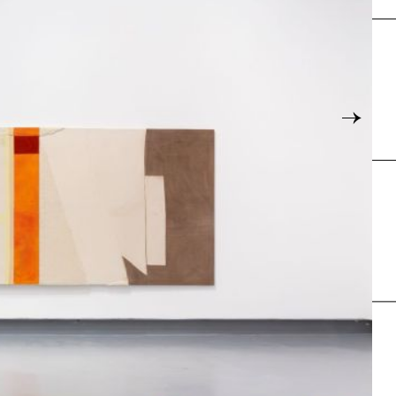
Karte
→