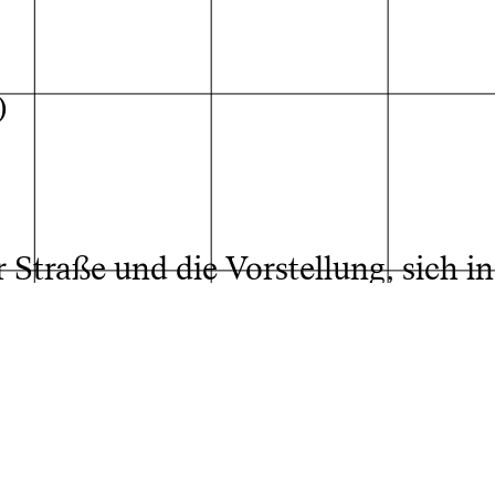
)
Straße und die Vorstellung, sich in
wandern)(hin und her und weiß nic
ka Reinbothe