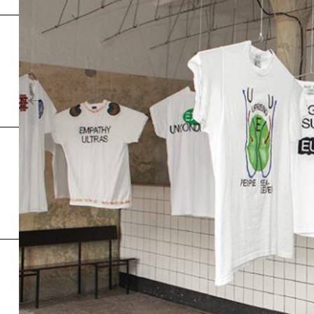
Inde
←