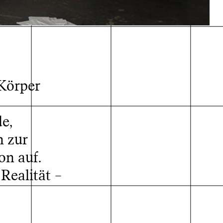
Körper
e,
© Paul Zech
n zur
on auf.
Realität –