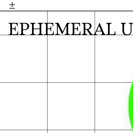
±
H
EPHEMERAL U