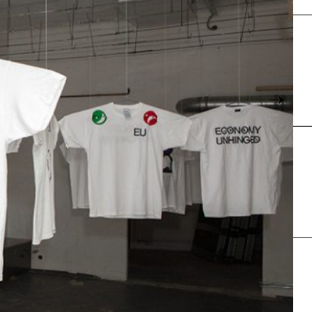
Karte
→