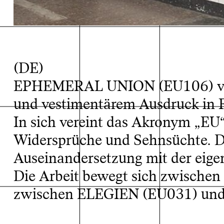
(DE)
EPHEMERAL UNION (EU106) verh
und vestimentärem Ausdruck in F
In sich vereint das Akronym „EU
(EU137) (EU056
(EU106) (EU150
Widersprüche und Sehnsüchte. Di
Auseinandersetzung mit der eigen
Die Arbeit bewegt sich zwischen 
zwischen ELEGIEN (EU031) un