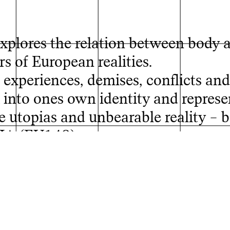
ores the relation between body 
s of European realities.
experiences, demises, conflicts and 
k into ones own identity and represe
 utopias and unbearable reality – 
A (EU149).
ren