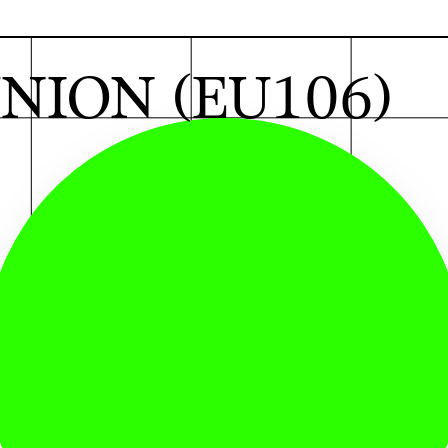
G
NION (EU106)