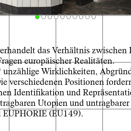
andelt das Verhältnis zwischen 
ragen europäischer Realitäten.
“ unzählige Wirklichkeiten, Abgründ
) (EU182) (EU192) (EU031)
) (EU114) (EU011)
e verschiedenen Positionen forder
en Identifikation und Repräsentati
tragbaren Utopien und untragbarer 
d EUPHORIE (EU149).