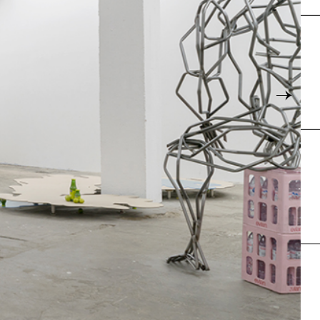
Karte
→