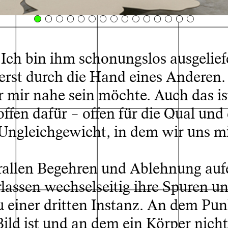
llungsansicht
© David Be
 Ich bin ihm schonungslos ausgelief
h erst durch die Hand eines Anderen. 
r mir nahe sein möchte. Auch das is
ffen dafür – offen für die Qual und
Ungleichgewicht, in dem wir uns m
 prallen Begehren und Ablehnung auf
rlassen wechselseitig ihre Spuren u
 einer dritten Instanz. An dem Pun
ild ist und an dem ein Körper nicht