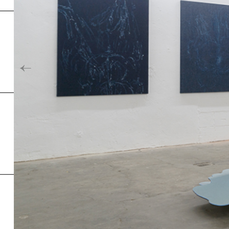
Inde
←