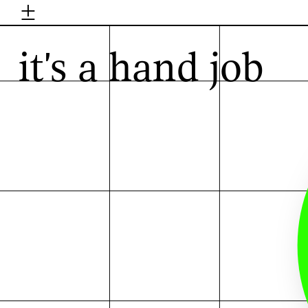
±
H
it's a hand job