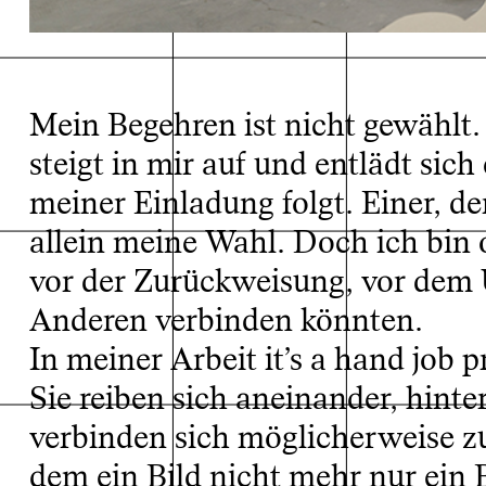
Ausste
Mein Begehren ist nicht gewählt.
steigt in mir auf und entlädt sic
meiner Einladung folgt. Einer, de
allein meine Wahl. Doch ich bin o
vor der Zurückweisung, vor dem 
Anderen verbinden könnten.
In meiner Arbeit it’s a hand job
Sie reiben sich aneinander, hinte
verbinden sich möglicherweise zu
dem ein Bild nicht mehr nur ein B