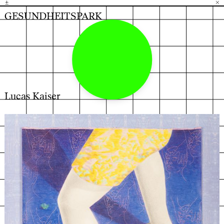
±
H
G
B
×
GESUNDHEITSPARK
Lucas Kaiser