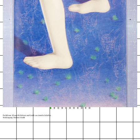
←
→
Fachklasse: Klasse für Malerei und Grafik von Annette Schröter
Studiengang: Malerei/Grafik
Beine, 2021
© Lucas Kaiser
Index
Karte