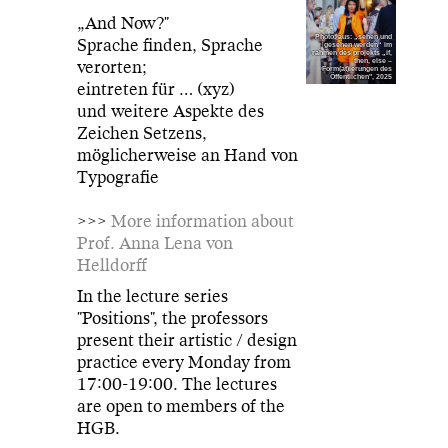
„And Now?"
Photo: aus: „sehen und
Sprache finden, Sprache
gesehen werden“ im
rahmen des projekts „if,
verorten;
then, else –
Form(at)ierungen des
Öffentlichen", 2025
eintreten für … (xyz)
und weitere Aspekte des
Zeichen Setzens,
möglicherweise an Hand von
Typografie
>>>
More information about
Prof. Anna Lena von
Helldorff
In the lecture series
"Positions", the professors
present their artistic / design
practice every Monday from
17:00-19:00. The lectures
are open to members of the
HGB.