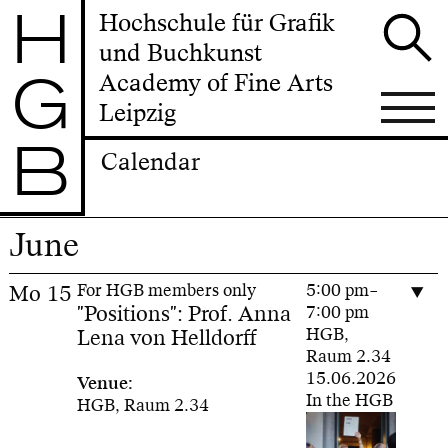
H
Hochschule für Grafik
und Buchkunst
G
Academy of Fine Arts
Leipzig
B
Calendar
June
Mo
15
For HGB members only
5:00 pm–
"Positions": Prof. Anna
7:00 pm
Lena von Helldorff
HGB,
Raum 2.34
15.06.2026
Venue:
In the HGB
HGB, Raum 2.34