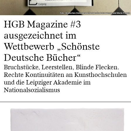
Foto: Grafisches Konzept und Design: Emil Kowalczyk und Merle Petsch
Foto: Grafisches Konzept und Design: Emil Kowalczyk und Merle Petsch
HGB Magazine #3
ausgezeichnet im
Wettbewerb „Schönste
Deutsche Bücher“
Bruchstücke, Leerstellen, Blinde Flecken.
Rechte Kontinuitäten an Kunsthochschulen
und die Leipziger Akademie im
Nationalsozialismus