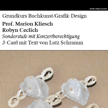
Grafik: Robyn Ceclich
Grafik: Robyn Ceclich
Grundkurs Buchkunst/Grafik-Design
Prof. Marion Kliesch
Robyn Ceclich
Sonderstufe mit Konzertberechtigung
J-Card mit Text von Lutz Schramm