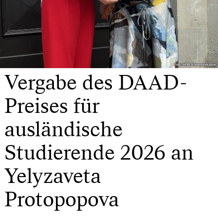
Foto: HGB Kommunikation
Foto: HGB Kommunikation
Vergabe des DAAD-
Preises für
ausländische
Studierende 2026 an
Yelyzaveta
Protopopova