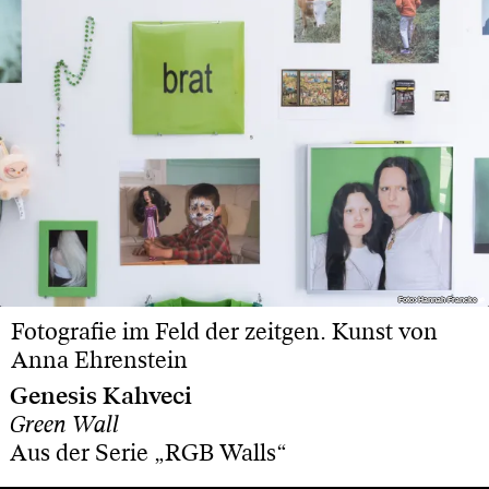
Foto: Hannah Francke
Foto: Hannah Francke
Fotografie im Feld der zeitgen. Kunst von
Anna Ehrenstein
Genesis Kahveci
Green Wall
Aus der Serie „RGB Walls“