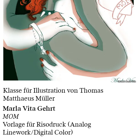
Grafik: Marla Vita
Grafik: Marla Vita
Klasse für Illustration von Thomas
Matthaeus Müller
Marla Vita Gehrt
MOM
Vorlage für Risodruck (Analog
Linework/Digital Color)