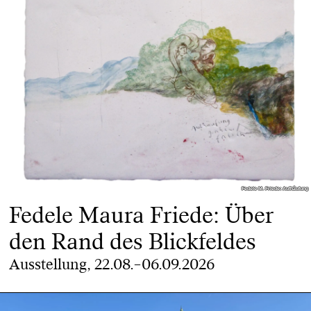
Fedele M. Friede: Aufhäufung
Fedele M. Friede: Aufhäufung
Fedele Maura Friede: Über
den Rand des Blickfeldes
Ausstellung, 22.08.–06.09.2026