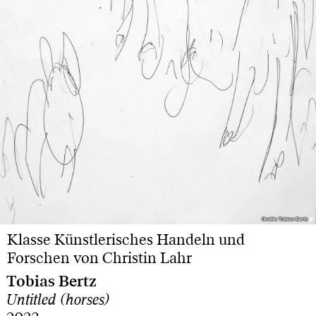
Grafik: Tobias Bertz
Grafik: Tobias Bertz
Klasse Künstlerisches Handeln und
Forschen von Christin Lahr
Tobias Bertz
Untitled (horses)