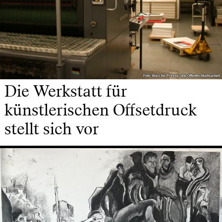
Foto: Büro für Presse- und Öffentlichkeitsarbeit
Foto: Büro für Presse- und Öffentlichkeitsarbeit
Die Werkstatt für
künstlerischen Offsetdruck
stellt sich vor