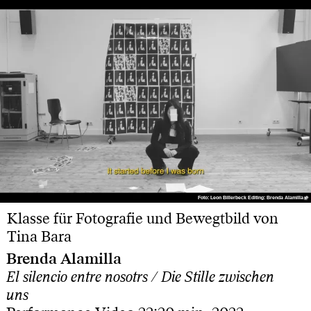
Foto: Leon Billerbeck Editing: Brenda Alamilla
Foto: Leon Billerbeck Editing: Brenda Alamilla
Klasse für Fotografie und Bewegtbild von
Tina Bara
Brenda Alamilla
El silencio entre nosotrs / Die Stille zwischen
uns