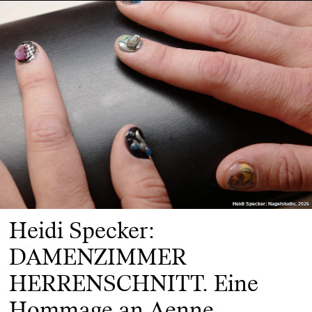
Heidi Specker: Nagelstudio, 2026
Heidi Specker: Nagelstudio, 2026
Heidi Specker:
DAMENZIMMER
HERRENSCHNITT. Eine
Hommage an Aenne