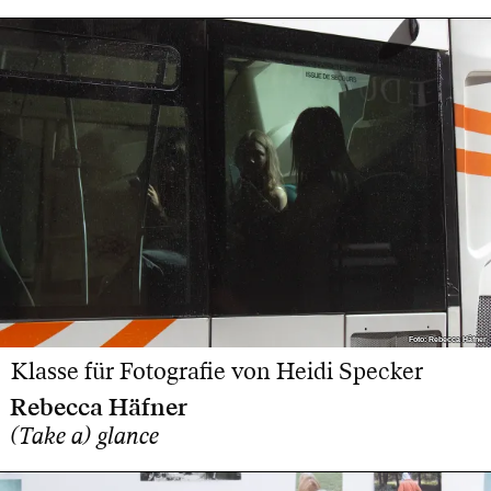
Foto: Rebecca Häfner
Foto: Rebecca Häfner
Klasse für Fotografie von Heidi Specker
Rebecca Häfner
(Take a) glance