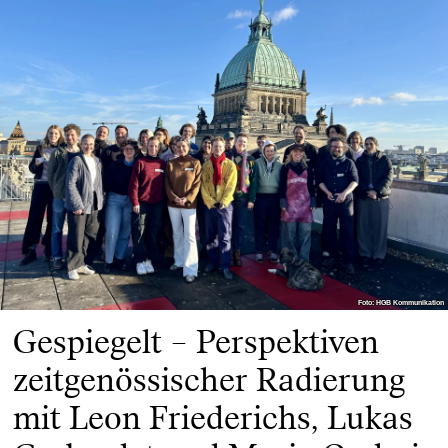
Foto: HGB Kommunikation
Foto: HGB Kommunikation
Gespiegelt – Perspektiven
zeitgenössischer Radierung
mit Leon Friederichs, Lukas