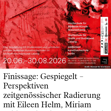
Grafik: Museum für Druckkunst
Grafik: Museum für Druckkunst
Finissage: Gespiegelt –
Perspektiven
zeitgenössischer Radierung
mit Eileen Helm, Miriam