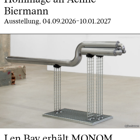
Biermann
Ausstellung, 04.09.2026–10.01.2027
Björn Siebert
Björn Siebert
Len Bay erhält MONOM