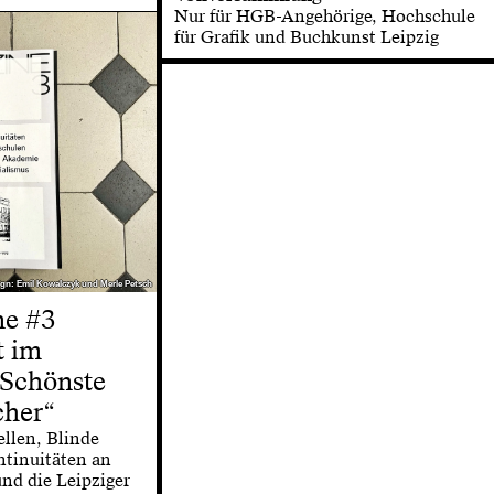
Nur für HGB-Angehörige, Hochschule
für Grafik und Buchkunst Leipzig
gn: Emil Kowalczyk und Merle Petsch
gn: Emil Kowalczyk und Merle Petsch
e #3
t im
Schönste
cher“
ellen, Blinde
ntinuitäten an
nd die Leipziger