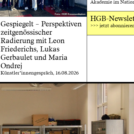
Akademie im Nation
Foto: HGB Kommunikation
Foto: HGB Kommunikation
HGB-Newslet
Gespiegelt – Perspektiven
>>> jetzt abonniere
zeitgenössischer
Radierung mit Leon
Friederichs, Lukas
Gerbaulet und Maria
Ondrej
Künstler*innengespräch, 16.08.2026