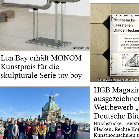
Björn Siebert
Björn Siebert
Len Bay erhält MONOM
Kunstpreis für die
skulpturale Serie toy boy
Foto: Grafisches Konzept und Desi
Foto: Grafisches Konzept und Desi
HGB Magazin
ausgezeichne
Wettbewerb „
Deutsche Bü
Bruchstücke, Leerst
Flecken. Rechte Ko
Kunsthochschulen u