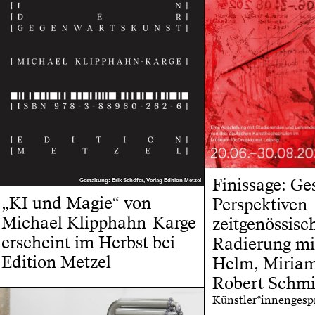
Finissage: Ge
Gestaltung: Erik Schöfer, Verlag Edition Metzel
Gestaltung: Erik Schöfer, Verlag Edition Metzel
„KI und Magie“ von
Perspektiven
Michael Klipphahn-Karge
zeitgenössisc
erscheint im Herbst bei
Radierung mi
Edition Metzel
Helm, Miriam
Robert Schmi
Künstler*innengesp