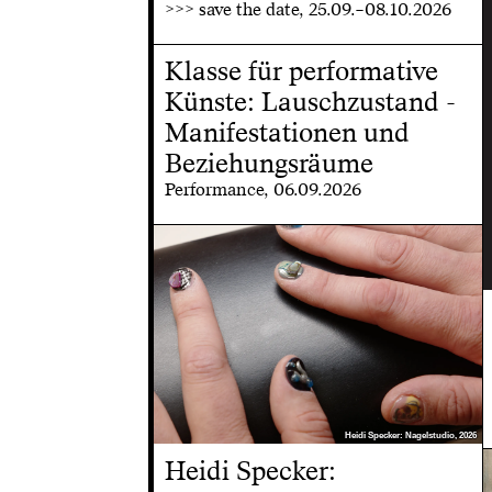
>>> save the date, 25.09.–08.10.2026
Klasse für performative
Künste: Lauschzustand -
Manifestationen und
Beziehungsräume
Performance, 06.09.2026
Heidi Specker: Nagelstudio, 2026
Heidi Specker: Nagelstudio, 2026
Heidi Specker: