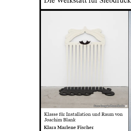
Die Werkstatt für Siebdruck 
Foto: Dotgain Photo Studio
Foto: Dotgain Photo Studio
Klasse für Installation und Raum von
Joachim Blank
Klara Marlene Fischer