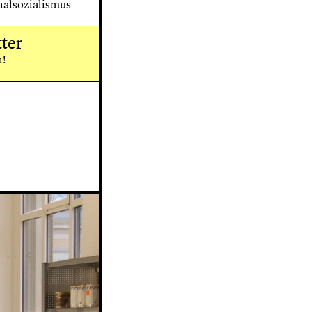
alsozialismus
ter
n!