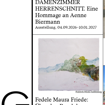
DAMENZIMMER
HERRENSCHNITT. Eine
Hommage an Aenne
Biermann
Ausstellung, 04.09.2026–10.01.2027
G
Fedele M. Friede: Aufhäufung
Fedele M. Friede: Aufhäufung
Fedele Maura Friede: