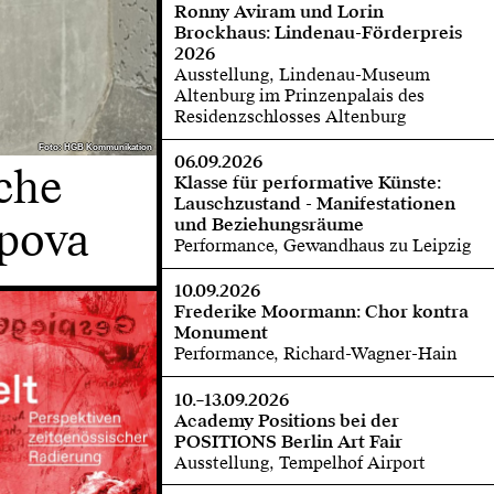
Ronny Aviram und Lorin
Brockhaus: Lindenau-Förderpreis
2026
Ausstellung, Lindenau-Museum
Altenburg im Prinzenpalais des
Residenzschlosses Altenburg
Foto: HGB Kommunikation
Foto: HGB Kommunikation
06.09.2026
che
Klasse für performative Künste:
Lauschzustand - Manifestationen
opova
und Beziehungsräume
Performance, Gewandhaus zu Leipzig
10.09.2026
Frederike Moormann: Chor kontra
Monument
Performance, Richard-Wagner-Hain
10.–13.09.2026
Academy Positions bei der
POSITIONS Berlin Art Fair
Ausstellung, Tempelhof Airport