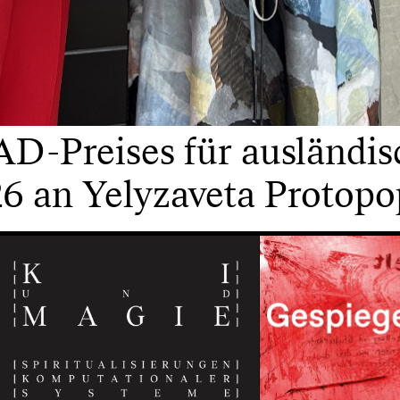
D-Preises für ausländis
6 an Yelyzaveta Protop