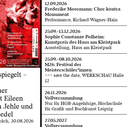
12.09.2026
Frederike Moormann: Chor kontra
Monument
Performance, Richard-Wagner-Hain
25.09.–13.12.2026
Sophie Constanze Polheim:
Kunstpreis des Haus am Kleistpark
Ausstellung, Haus am Kleistpark
25.09.–08.10.2026
M26: Festival der
Grafik: Museum für Druckkunst
Grafik: Museum für Druckkunst
Meisterschüler*innen
spiegelt –
>>> save the date, WERKSCHAU Halle
12
her
26.11.2026
t Eileen
Vollversammlung
Nur für HGB-Angehörige, Hochschule
 Jehle und
für Grafik und Buchkunst Leipzig
edel
27.05.2027
räch, 30.08.2026
Vollversammlung