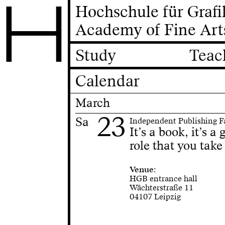
H
Hochschule für Graf
Academy of Fine Art
Study
Teac
Calendar
March
23
Sa
Independent Publishing F
It’s a book, it’s a
role that you take
Venue:
HGB entrance hall
Wächterstraße 11
04107 Leipzig