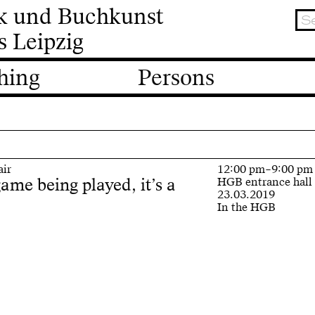
ik und Buchkunst
s Leipzig
hing
Persons
air
12:00 pm–9:00 pm
 game being played, it’s a
HGB entrance hall
23.03.2019
In the HGB