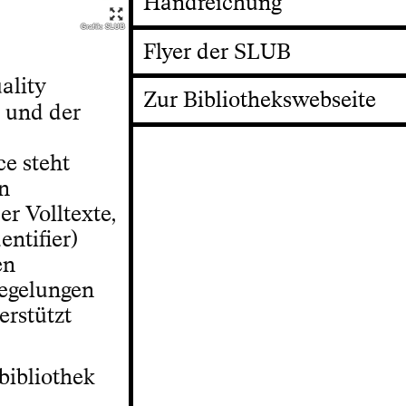
Handreichung
Grafik: SLUB
Flyer der SLUB
ality
Zur Bibliothekswebseite
s und der
ce steht
en
r Volltexte,
entifier)
en
regelungen
erstützt
bibliothek