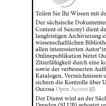
Teilen Sie Ihr Wissen mit d
Der sächsische Dokumenten
Content of Saxony) dient d
langfristigen Archivierung
wissenschaftlichen Biblioth
allen interessierten Autor*
Onlinepublikation bietet Qu
Zitierfähigkeit durch eine 
sowie der verbesserten Auff
Katalogen, Verzeichnissen
sichern die Kontrolle über 
Qucosa
Open Access
.
Der Dienst wird an der Säch
Dresden (SLUB) gehostet un