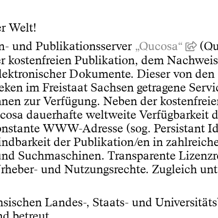
er Welt!
- und Publikationsserver
„Qucosa“
(Qu
er kostenfreien Publikation, dem Nachwei
 elektronischer Dokumente. Dieser von den
eken im Freistaat Sachsen getragene Servi
innen zur Verfügung. Neben der kostenfrei
cosa dauerhafte weltweite Verfügbarkeit de
konstante WWW-Adresse (sog. Persistant Id
indbarkeit der Publikation/en in zahlreich
 und Suchmaschinen. Transparente Lizenz
Urheber- und Nutzungsrechte. Zugleich unt
sischen Landes-, Staats- und Universitäts
d betreut.