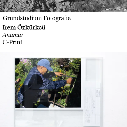
Foto: Irem Özkürkcü
Foto: Irem Özkürkcü
Grundstudium Fotografie
Irem Özkürkcü
Anamur
C-Print