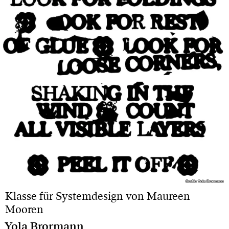
Grafik: Yola Brormann
Grafik: Yola Brormann
Klasse für Systemdesign von Maureen
Mooren
Yola Brormann