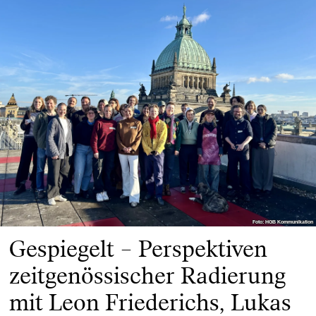
Foto: HGB Kommunikation
Foto: HGB Kommunikation
Gespiegelt – Perspektiven
zeitgenössischer Radierung
mit Leon Friederichs, Lukas