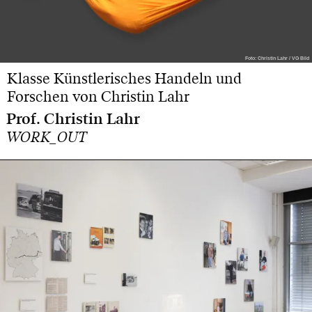
Foto: Christin Lahr / VG Bild
Foto: Christin Lahr / VG Bild
Klasse Künstlerisches Handeln und
Forschen von Christin Lahr
Prof. Christin Lahr
WORK_OUT