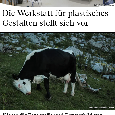
Foto: Steffen Bachmann
Foto: Steffen Bachmann
Die Werkstatt für plastisches
Gestalten stellt sich vor
Foto: Carla Maruscha Fellenz
Foto: Carla Maruscha Fellenz