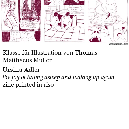
Grafik: Ursina Adler
Grafik: Ursina Adler
Klasse für Illustration von Thomas
Matthaeus Müller
Ursina Adler
the joy of falling asleep and waking up again
zine printed in riso