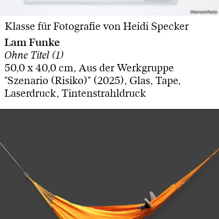
Foto: Lam Funke
Foto: Lam Funke
Klasse für Fotografie von Heidi Specker
Lam Funke
Ohne Titel (1)
50,0 x 40,0 cm, Aus der Werkgruppe
"Szenario (Risiko)" (2025), Glas, Tape,
Laserdruck, Tintenstrahldruck