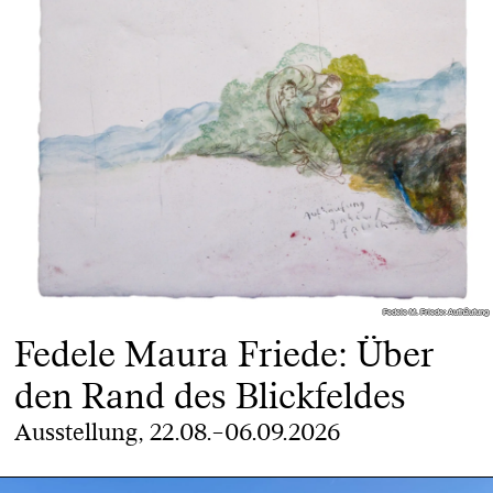
Fedele M. Friede: Aufhäufung
Fedele M. Friede: Aufhäufung
Fedele Maura Friede: Über
den Rand des Blickfeldes
Ausstellung, 22.08.–06.09.2026