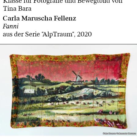
Klasse für Fotografie und Bewegtbild von
Tina Bara
Carla Maruscha Fellenz
Fanni
aus der Serie "AlpTraum", 2020
Foto: Krasna Vukasovic Herrero
Foto: Krasna Vukasovic Herrero