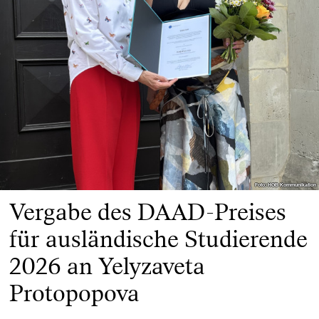
Foto: HGB Kommunikation
Foto: HGB Kommunikation
Vergabe des DAAD-Preises
für ausländische Studierende
2026 an Yelyzaveta
Protopopova