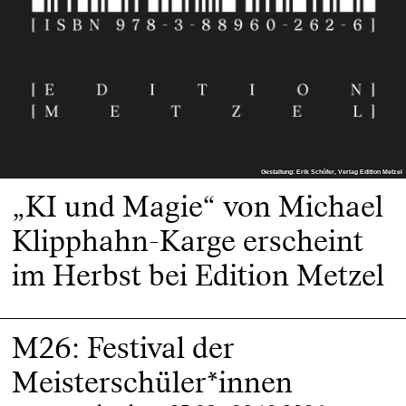
Gestaltung: Erik Schöfer, Verlag Edition Metzel
Gestaltung: Erik Schöfer, Verlag Edition Metzel
„KI und Magie“ von Michael
Klipphahn-Karge erscheint
im Herbst bei Edition Metzel
M26: Festival der
Meisterschüler*innen