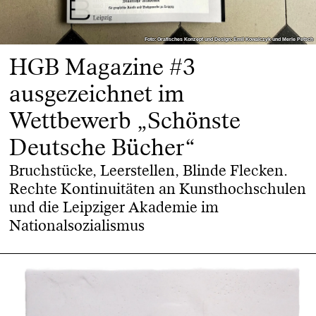
Foto: Grafisches Konzept und Design: Emil Kowalczyk und Merle Petsch
Foto: Grafisches Konzept und Design: Emil Kowalczyk und Merle Petsch
HGB Magazine #3
ausgezeichnet im
Wettbewerb „Schönste
Deutsche Bücher“
Bruchstücke, Leerstellen, Blinde Flecken.
Rechte Kontinuitäten an Kunsthochschulen
und die Leipziger Akademie im
Nationalsozialismus