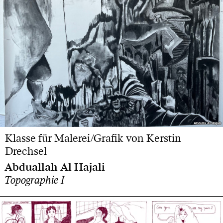
Abdulla Al Hajali
Abdulla Al Hajali
Klasse für Malerei/Grafik von Kerstin
Drechsel
Abduallah Al Hajali
Topographie I