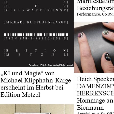
Manifestatio
Beziehungsr
Performance, 06.09
Gestaltung: Erik Schöfer, Verlag Edition Metzel
Gestaltung: Erik Schöfer, Verlag Edition Metzel
„KI und Magie“ von
Heidi Specker
Michael Klipphahn-Karge
DAMENZIM
erscheint im Herbst bei
HERRENSCHN
Edition Metzel
Hommage an
Biermann
Ausstellung, 04.09