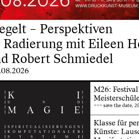
egelt – Perspektiven
r Radierung mit Eileen H
nd Robert Schmiedel
0.08.2026
M26: Festival
Meisterschül
>>> save the date, 2
Klasse für pe
Künste: Laus