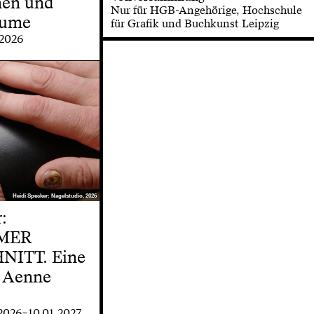
nen und
Nur für HGB-Angehörige, Hochschule
äume
für Grafik und Buchkunst Leipzig
.2026
Heidi Specker: Nagelstudio, 2026
Heidi Specker: Nagelstudio, 2026
:
MER
ITT. Eine
 Aenne
.2026–10.01.2027