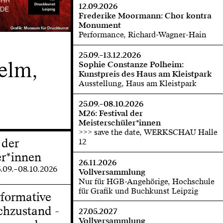
12.09.2026
Frederike Moormann: Chor kontra
Monument
Grafik: Museum für Druckkunst
Grafik: Museum für Druckkunst
Performance, Richard-Wagner-Hain
25.09.–13.12.2026
elm,
Sophie Constanze Polheim:
Kunstpreis des Haus am Kleistpark
Ausstellung, Haus am Kleistpark
25.09.–08.10.2026
M26: Festival der
Meisterschüler*innen
>>> save the date, WERKSCHAU Halle
 der
12
er*innen
26.11.2026
5.09.–08.10.2026
Vollversammlung
Nur für HGB-Angehörige, Hochschule
für Grafik und Buchkunst Leipzig
rformative
chzustand -
27.05.2027
Vollversammlung