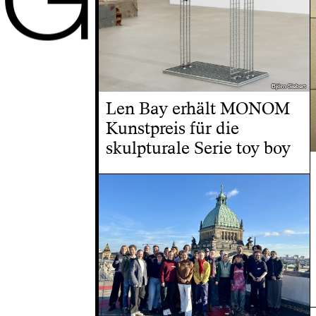
Björn Siebert
Björn Siebert
Len Bay erhält MONOM
Kunstpreis für die
skulpturale Serie toy boy