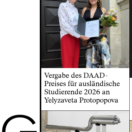
Foto: HGB Kommunikation
Foto: HGB Kommunikation
Vergabe des DAAD-
Preises für ausländische
Studierende 2026 an
Yelyzaveta Protopopova
G