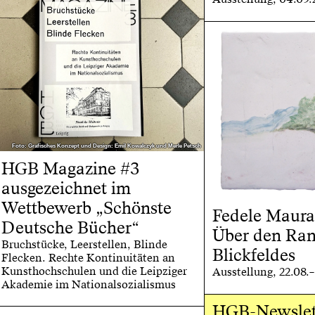
Foto: Grafisches Konzept und Design: Emil Kowalczyk und Merle Petsch
Foto: Grafisches Konzept und Design: Emil Kowalczyk und Merle Petsch
HGB Magazine #3
ausgezeichnet im
Wettbewerb „Schönste
Fedele Maura
Deutsche Bücher“
Über den Ran
Bruchstücke, Leerstellen, Blinde
Blickfeldes
Flecken. Rechte Kontinuitäten an
Kunsthochschulen und die Leipziger
Ausstellung, 22.08.
Akademie im Nationalsozialismus
HGB-Newslet