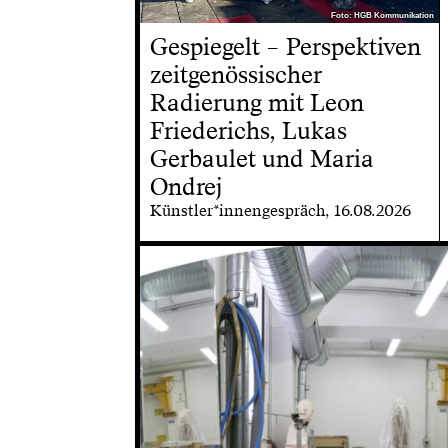
Foto: HGB Kommunikation
Foto: HGB Kommunikation
Gespiegelt – Perspektiven
zeitgenössischer
Radierung mit Leon
Friederichs, Lukas
Gerbaulet und Maria
Ondrej
Künstler*innengespräch, 16.08.2026