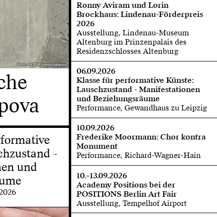
Ronny Aviram und Lorin
Brockhaus: Lindenau-Förderpreis
2026
Ausstellung, Lindenau-Museum
Altenburg im Prinzenpalais des
Residenzschlosses Altenburg
Foto: HGB Kommunikation
Foto: HGB Kommunikation
06.09.2026
che
Klasse für performative Künste:
Lauschzustand - Manifestationen
opova
und Beziehungsräume
Performance, Gewandhaus zu Leipzig
10.09.2026
Frederike Moormann: Chor kontra
rformative
Monument
chzustand -
Performance, Richard-Wagner-Hain
nen und
10.–13.09.2026
äume
Academy Positions bei der
.2026
POSITIONS Berlin Art Fair
Ausstellung, Tempelhof Airport