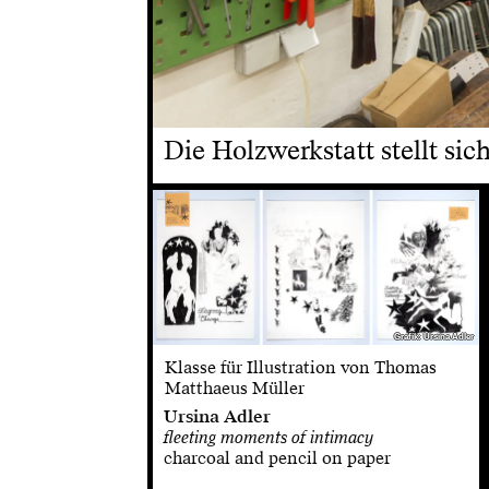
Die Holzwerkstatt stellt sic
Grafik: Ursina Adler
Grafik: Ursina Adler
Klasse für Illustration von Thomas
Matthaeus Müller
Ursina Adler
fleeting moments of intimacy
charcoal and pencil on paper