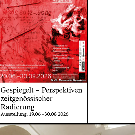
Grafik: Museum für Druckkunst
Grafik: Museum für Druckkunst
Gespiegelt – Perspektiven
zeitgenössischer
Radierung
Ausstellung, 19.06.–30.08.2026