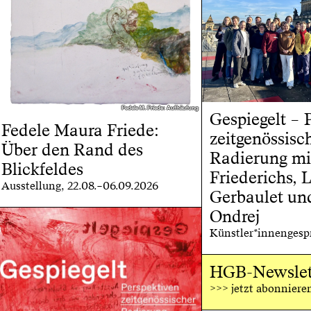
Fedele M. Friede: Aufhäufung
Fedele M. Friede: Aufhäufung
Gespiegelt – 
Fedele Maura Friede:
zeitgenössisc
Über den Rand des
Radierung mi
Blickfeldes
Friederichs, 
Ausstellung, 22.08.–06.09.2026
Gerbaulet un
Ondrej
Künstler*innengespr
HGB-Newslet
>>> jetzt abonniere