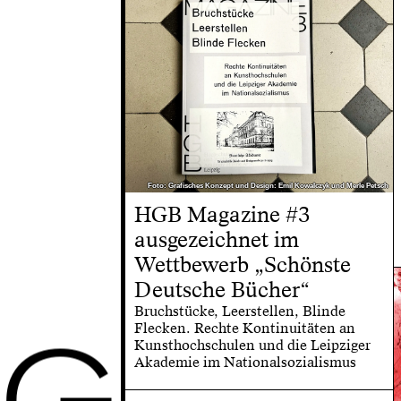
Foto: Grafisches Konzept und Design: Emil Kowalczyk und Merle Petsch
Foto: Grafisches Konzept und Design: Emil Kowalczyk und Merle Petsch
HGB Magazine #3
ausgezeichnet im
Wettbewerb „Schönste
Deutsche Bücher“
Bruchstücke, Leerstellen, Blinde
Flecken. Rechte Kontinuitäten an
G
Kunsthochschulen und die Leipziger
Akademie im Nationalsozialismus