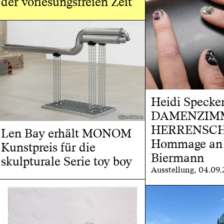
der vorlesungsfreien Zeit
Heidi Specker
DAMENZIM
Björn Siebert
Björn Siebert
HERRENSCHN
Len Bay erhält MONOM
Hommage an
Kunstpreis für die
Biermann
skulpturale Serie toy boy
Ausstellung, 04.09