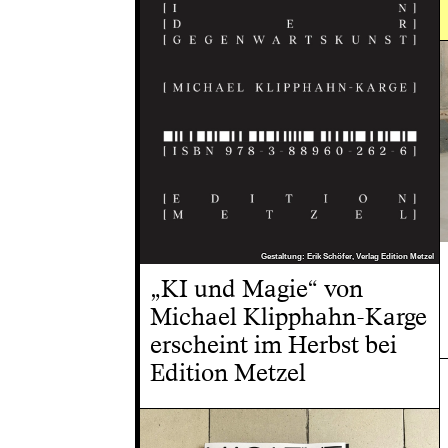
Gestaltung: Erik Schöfer, Verlag Edition Metzel
Gestaltung: Erik Schöfer, Verlag Edition Metzel
„KI und Magie“ von
Michael Klipphahn-Karge
erscheint im Herbst bei
Edition Metzel