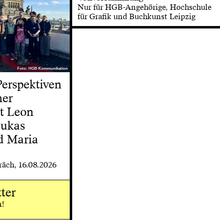
Nur für HGB-Angehörige, Hochschule
für Grafik und Buchkunst Leipzig
Foto: HGB Kommunikation
Foto: HGB Kommunikation
Perspektiven
her
t Leon
Lukas
d Maria
äch, 16.08.2026
ter
n!