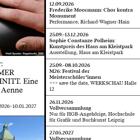
12.09.2026
Frederike Moormann: Chor kontra
Monument
Performance, Richard-Wagner-Hain
25.09.–13.12.2026
Sophie Constanze Polheim:
Kunstpreis des Haus am Kleistpark
Ausstellung, Haus am Kleistpark
Heidi Specker: Nagelstudio, 2026
Heidi Specker: Nagelstudio, 2026
:
25.09.–08.10.2026
MER
M26: Festival der
Meisterschüler*innen
ITT. Eine
>>> save the date, WERKSCHAU Halle
 Aenne
12
26.11.2026
.2026–10.01.2027
Vollversammlung
Nur für HGB-Angehörige, Hochschule
für Grafik und Buchkunst Leipzig
27.05.2027
Vollversammlung