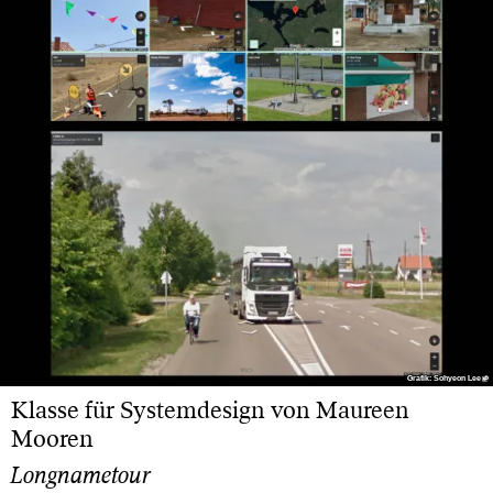
Grafik: Sohyeon Lee
Grafik: Sohyeon Lee
Klasse für Systemdesign von Maureen
Mooren
Longnametour