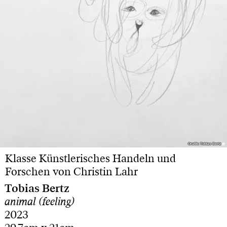
Grafik: Tobias Bertz
Grafik: Tobias Bertz
Klasse Künstlerisches Handeln und
Forschen von Christin Lahr
Tobias Bertz
animal (feeling)
2023