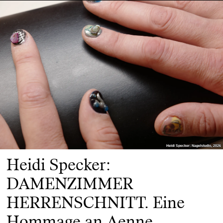
Heidi Specker: Nagelstudio, 2026
Heidi Specker: Nagelstudio, 2026
Heidi Specker:
DAMENZIMMER
HERRENSCHNITT. Eine
Hommage an Aenne