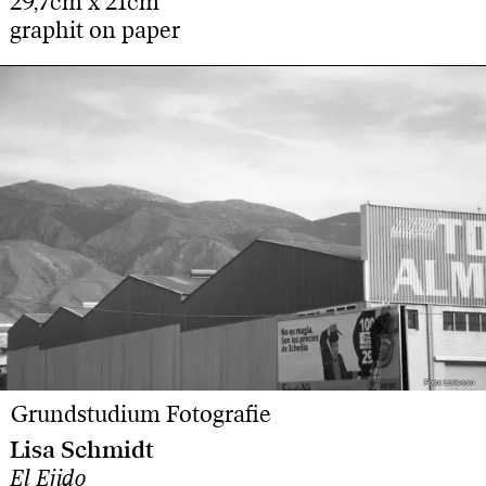
29,7cm x 21cm
graphit on paper
Foto: Lislesso
Foto: Lislesso
Grundstudium Fotografie
Lisa Schmidt
El Ejido