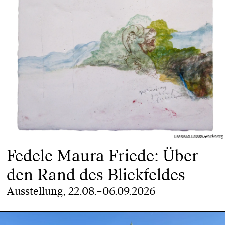
Fedele M. Friede: Aufhäufung
Fedele M. Friede: Aufhäufung
Fedele Maura Friede: Über
den Rand des Blickfeldes
Ausstellung, 22.08.–06.09.2026