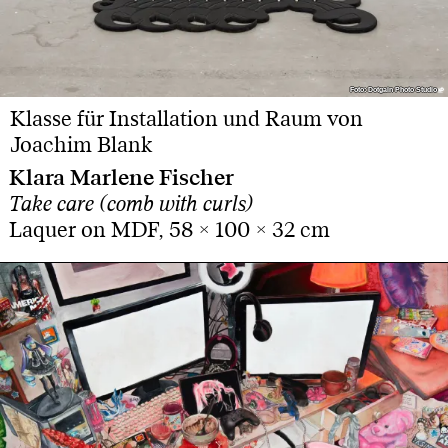
Foto: Dotgain Photo Studio
Foto: Dotgain Photo Studio
Klasse für Installation und Raum von
Joachim Blank
Klara Marlene Fischer
Take care (comb with curls)
Laquer on MDF, 58 × 100 × 32 cm