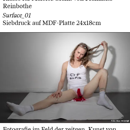
Reinbothe
Surface_01
Siebdruck auf MDF-Platte 24x18cm
Foto: Max Grund
Foto: Max Grund
Fotografie im Feld der zeitgen. Kunst von