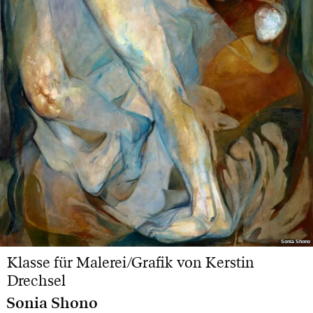
Sonia Shono
Sonia Shono
Klasse für Malerei/Grafik von Kerstin
Drechsel
Sonia Shono