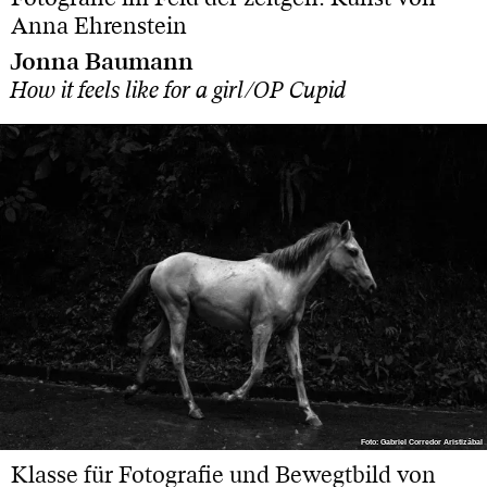
Anna Ehrenstein
Jonna Baumann
How it feels like for a girl/OP Cupid
Foto: Gabriel Corredor Aristizábal
Foto: Gabriel Corredor Aristizábal
Klasse für Fotografie und Bewegtbild von