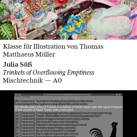
Grafik: Julia Süß
Grafik: Julia Süß
Klasse für Illustration von Thomas
Matthaeus Müller
Julia Süß
Trinkets of Overflowing Emptiness
Mischtechnik — A0