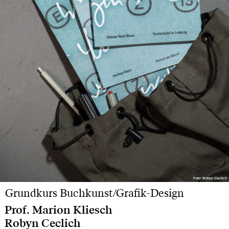
Foto: Robyn Ceclich
Foto: Robyn Ceclich
Grundkurs Buchkunst/Grafik-Design
Prof. Marion Kliesch
Robyn Ceclich