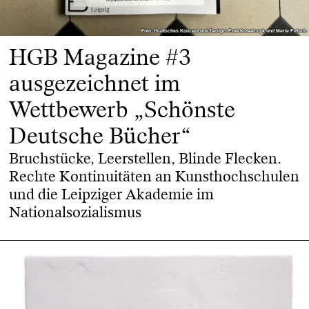
Foto: Grafisches Konzept und Design: Emil Kowalczyk und Merle Petsch
Foto: Grafisches Konzept und Design: Emil Kowalczyk und Merle Petsch
HGB Magazine #3
ausgezeichnet im
Wettbewerb „Schönste
Deutsche Bücher“
Bruchstücke, Leerstellen, Blinde Flecken.
Rechte Kontinuitäten an Kunsthochschulen
und die Leipziger Akademie im
Nationalsozialismus