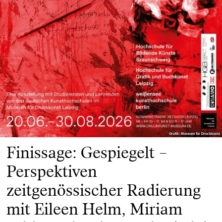
Grafik: Museum für Druckkunst
Grafik: Museum für Druckkunst
Finissage: Gespiegelt –
Perspektiven
zeitgenössischer Radierung
mit Eileen Helm, Miriam