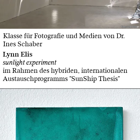
Foto: Lynn Elis
Foto: Lynn Elis
Klasse für Fotografie und Medien von Dr.
Ines Schaber
Lynn Elis
sunlight experiment
im Rahmen des hybriden, internationalen
Austauschprogramms "SunShip Thesis"