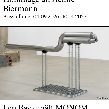
Biermann
Ausstellung, 04.09.2026–10.01.2027
Björn Siebert
Björn Siebert
Len Bay erhält MONOM