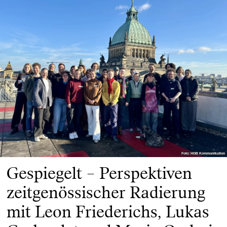
Foto: HGB Kommunikation
Foto: HGB Kommunikation
Gespiegelt – Perspektiven
zeitgenössischer Radierung
mit Leon Friederichs, Lukas