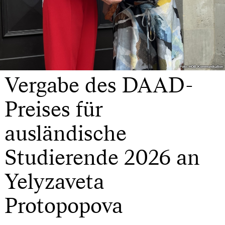
Foto: HGB Kommunikation
Foto: HGB Kommunikation
Vergabe des DAAD-
Preises für
ausländische
Studierende 2026 an
Yelyzaveta
Protopopova