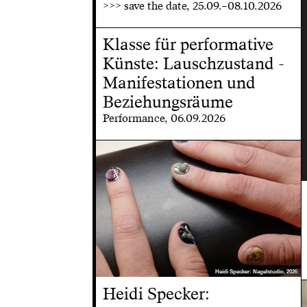
>>> save the date, 25.09.–08.10.2026
Klasse für performative
Künste: Lauschzustand -
Manifestationen und
Beziehungsräume
Performance, 06.09.2026
Heidi Specker: Nagelstudio, 2026
Heidi Specker: Nagelstudio, 2026
Heidi Specker: