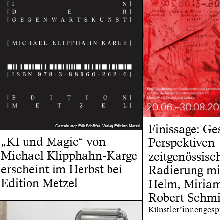
Finissage: Ge
Gestaltung: Erik Schöfer, Verlag Edition Metzel
Gestaltung: Erik Schöfer, Verlag Edition Metzel
„KI und Magie“ von
Perspektiven
Michael Klipphahn-Karge
zeitgenössisc
erscheint im Herbst bei
Radierung mi
Edition Metzel
Helm, Miriam
Robert Schmi
Künstler*innengesp