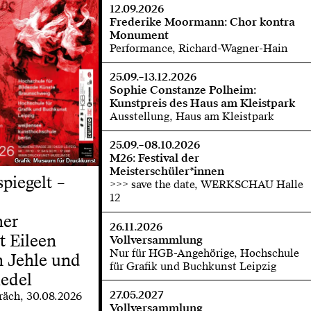
12.09.2026
Frederike Moormann: Chor kontra
Monument
Performance, Richard-Wagner-Hain
25.09.–13.12.2026
Sophie Constanze Polheim:
Kunstpreis des Haus am Kleistpark
Ausstellung, Haus am Kleistpark
25.09.–08.10.2026
M26: Festival der
Grafik: Museum für Druckkunst
Grafik: Museum für Druckkunst
Meisterschüler*innen
spiegelt –
>>> save the date, WERKSCHAU Halle
12
her
26.11.2026
t Eileen
Vollversammlung
Nur für HGB-Angehörige, Hochschule
 Jehle und
für Grafik und Buchkunst Leipzig
edel
27.05.2027
räch, 30.08.2026
Vollversammlung