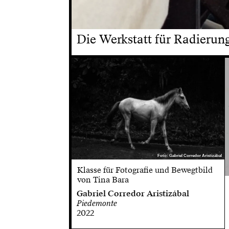
Die Werkstatt für Radierung 
Foto: Gabriel Corredor Aristizábal
Foto: Gabriel Corredor Aristizábal
Klasse für Fotografie und Bewegtbild
von Tina Bara
Gabriel Corredor Aristizábal
Piedemonte
2022