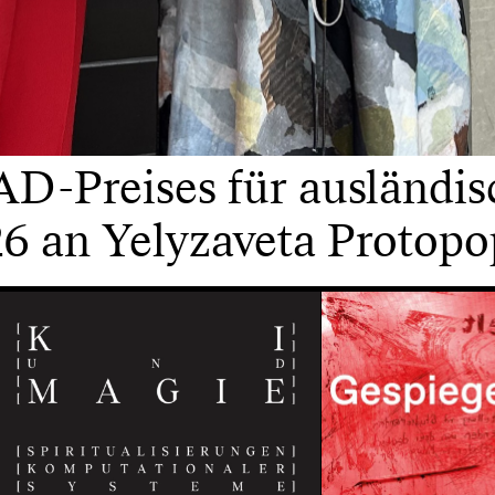
D-Preises für ausländis
6 an Yelyzaveta Protop