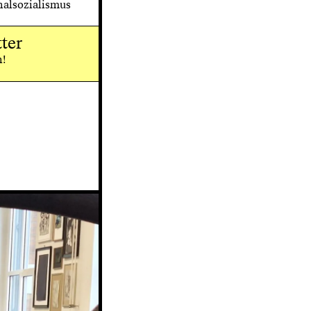
alsozialismus
ter
n!