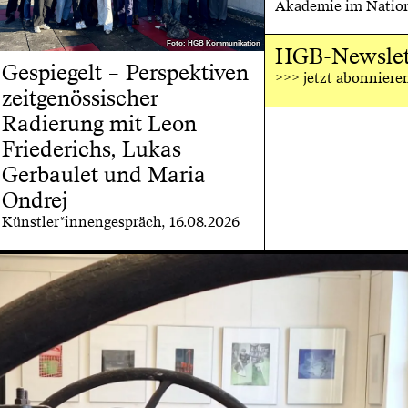
Akademie im Nation
Foto: HGB Kommunikation
Foto: HGB Kommunikation
HGB-Newslet
Gespiegelt – Perspektiven
>>> jetzt abonniere
zeitgenössischer
Radierung mit Leon
Friederichs, Lukas
Gerbaulet und Maria
Ondrej
Künstler*innengespräch, 16.08.2026