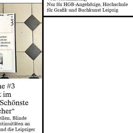
Nur für HGB-Angehörige, Hochschule
für Grafik und Buchkunst Leipzig
gn: Emil Kowalczyk und Merle Petsch
gn: Emil Kowalczyk und Merle Petsch
e #3
t im
Schönste
cher“
ellen, Blinde
ntinuitäten an
nd die Leipziger