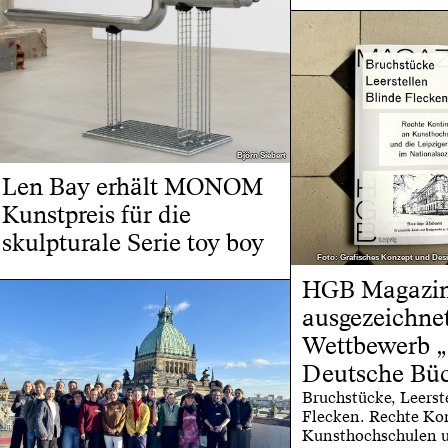
Björn Siebert
Björn Siebert
Len Bay erhält MONOM
Kunstpreis für die
skulpturale Serie toy boy
Foto: Grafisches Konzept und Desi
Foto: Grafisches Konzept und Desi
HGB Magazin
ausgezeichne
Wettbewerb „
Deutsche Bü
Bruchstücke, Leerst
Flecken. Rechte Ko
Kunsthochschulen u