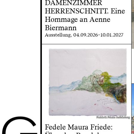
DAMENZIMMER
HERRENSCHNITT. Eine
Hommage an Aenne
Biermann
Ausstellung, 04.09.2026–10.01.2027
G
Fedele M. Friede: Aufhäufung
Fedele M. Friede: Aufhäufung
Fedele Maura Friede: