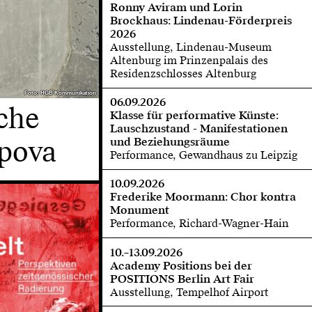
Ronny Aviram und Lorin
Brockhaus: Lindenau-Förderpreis
2026
Ausstellung, Lindenau-Museum
Altenburg im Prinzenpalais des
Residenzschlosses Altenburg
Foto: HGB Kommunikation
Foto: HGB Kommunikation
06.09.2026
che
Klasse für performative Künste:
Lauschzustand - Manifestationen
opova
und Beziehungsräume
Performance, Gewandhaus zu Leipzig
10.09.2026
Frederike Moormann: Chor kontra
Monument
Performance, Richard-Wagner-Hain
10.–13.09.2026
Academy Positions bei der
POSITIONS Berlin Art Fair
Ausstellung, Tempelhof Airport