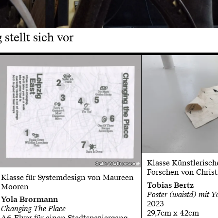
stellt sich vor
Klasse Künstlerisc
Grafik: Yola Brormann
Grafik: Yola Brormann
Forschen von Christ
Klasse für Systemdesign von Maureen
Tobias Bertz
Mooren
Poster (waistd) mit 
Yola Brormann
2023
Changing The Place
29,7cm x 42cm
A6-Flyer für einen Stadtspaziergang