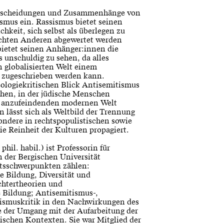
terscheidungen und Zusammenhänge von
smus ein. Rassismus bietet seinen
hkeit, sich selbst als überlegen zu
achten Anderen abgewertet werden
ietet seinen Anhänger:innen die
ls unschuldig zu sehen, da alles
 globalisierten Welt einem
r zugeschrieben werden kann.
deologiekritischen Blick Antisemitismus
ehen, in der jüdische Menschen
er anzufeindenden modernen Welt
n lässt sich als Weltbild der Trennung
ondere in rechtspopulistischen sowie
e Reinheit der Kulturen propagiert.
hil. habil.) ist Professorin für
 der Bergischen Universität
itsschwerpunkten zählen:
e Bildung, Diversität und
chtertheorien und
e Bildung; Antisemitismus-,
ismuskritik in den Nachwirkungen des
e der Umgang mit der Aufarbeitung der
ischen Kontexten. Sie war Mitglied der