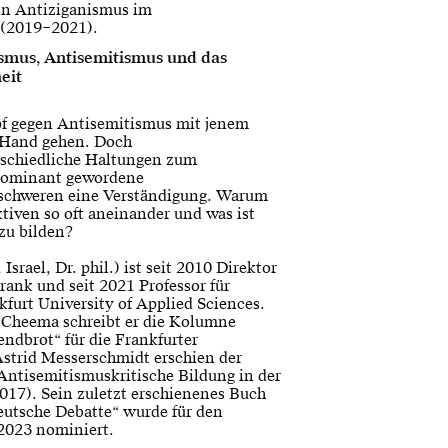
n Antiziganismus im
(2019–2021).
smus, Antisemitismus und das
eit
pf gegen Antisemitismus mit jenem
 Hand gehen. Doch
schiedliche Haltungen zum
 dominant gewordene
rschweren eine Verständigung. Warum
ktiven so oft aneinander und was ist
zu bilden?
srael, Dr. phil.) ist seit 2010 Direktor
rank und seit 2021 Professor für
kfurt University of Applied Sciences.
Cheema schreibt er die Kolumne
ndbrot“ für die Frankfurter
strid Messerschmidt erschien der
Antisemitismuskritische Bildung in der
2017). Sein zuletzt erschienenes Buch
deutsche Debatte“ wurde für den
2023 nominiert.