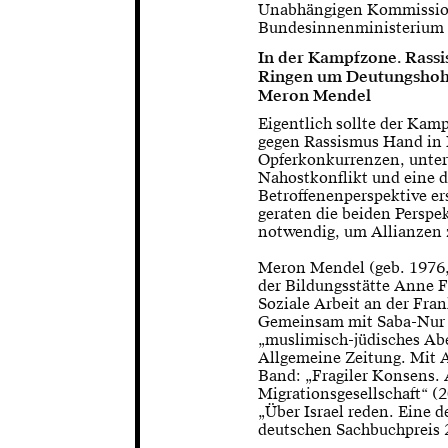
Unabhängigen Kommissio
Bundesinnenministerium 
In der Kampfzone. Rassi
Ringen um Deutungshoh
Meron Mendel
Eigentlich sollte der Kam
gegen Rassismus Hand in
Opferkonkurrenzen, unter
Nahostkonflikt und eine
Betroffenenperspektive e
geraten die beiden Perspe
notwendig, um Allianzen 
Meron Mendel (geb. 1976, I
der Bildungsstätte Anne F
Soziale Arbeit an der Fran
Gemeinsam mit Saba-Nur 
„muslimisch-jüdisches Abe
Allgemeine Zeitung. Mit A
Band: „Fragiler Konsens. 
Migrationsgesellschaft“ (
„Über Israel reden. Eine 
deutschen Sachbuchpreis 