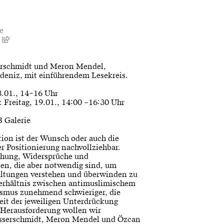
e
y
erschmidt und Meron Mendel,
deniz, mit einführendem Lesekreis.
8.01., 14–16 Uhr
: Freitag, 19.01., 14:00 –16:30 Uhr
B Galerie
tion ist der Wunsch oder auch die
r Positionierung nachvollziehbar.
uchung, Widersprüche und
n, die aber notwendig sind, um
altungen verstehen und überwinden zu
Verhältnis zwischen antimuslimischem
smus zunehmend schwieriger, die
eit der jeweiligen Unterdrückung
 Herausforderung wollen wir
sserschmidt, Meron Mendel und Özcan