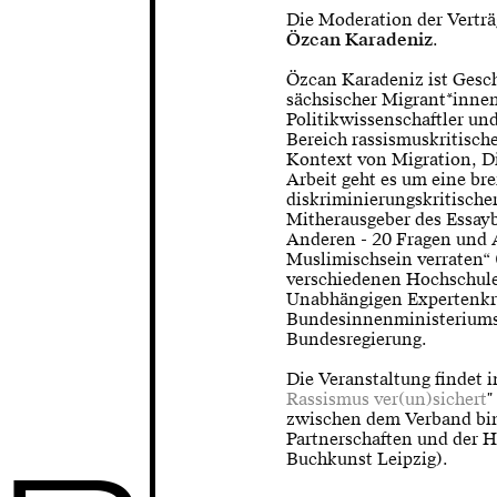
Die Moderation der Vertr
Özcan Karadeniz
.
Özcan Karadeniz ist Gesc
sächsischer Migrant*innen
Politikwissenschaftler und
Bereich rassismuskritische
Kontext von Migration, D
Arbeit geht es um eine br
diskriminierungskritischer
Mitherausgeber des Essay
Anderen - 20 Fragen und A
Muslimischsein verraten“ 
verschiedenen Hochschulen
Unabhängigen Expertenkre
Bundesinnenministeriums 
Bundesregierung.
Die Veranstaltung findet
Rassismus ver(un)sichert
"
zwischen dem Verband bin
Partnerschaften und der H
Buchkunst Leipzig).