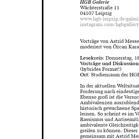
HGB Galerie
Wächterstraße 11
04107 Leipzig
www.hgb-leipzig.de/galeri
instagram.com/hgbgaller
Vorträge von Astrid Mess
moderiert von Özcan Kara
Lesekreis
: Donnerstag, 1
Vorträge und Diskussion
(hybrides Format!)
Ort
: Studienraum der HG
In der aktuellen Weltsitua
Forderung nach eindeutige
Ebenso groß ist die Vers
Ambivalenzen auszublende
historisch gewachsene Sp
lernen. So scheint es im 
Rassismus und Antisemiti
ambivalente Gleichzeitigk
greifen zu können. Dieser
gemeinsam mit Astrid Me