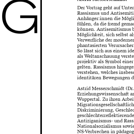
G
Der Vortrag geht auf Un
Rassismus und Antisemiti
Anhänger:innen die Möglic
fühlen, da die fremd gem
können. Antisemitismus b
Möglichkeit, sich selbst a
Verwerfliche der modernen
phantasierten Verursache
So lässt sich aus einem i
als Weltanschauung verst
projektiv als Symbol ein
gelten. Rassismus hingege
verstehen, welches insbes
identitären Bewegungen di
Astrid Messerschmidt (Dr. p
Erziehungswissenschaft an
Wuppertal. Zu ihren Arbe
Migrationsgesellschaftlich
Diskriminierung, Geschle
geschlechterreflektierend
Antiziganismus- und Rass
Nationalsozialismus sowi
NS-Verbrechen in pädagog