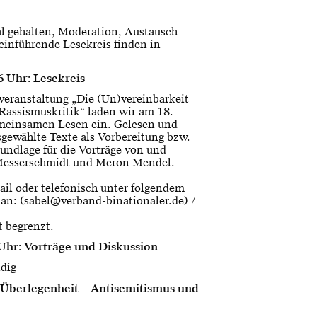
al gehalten, Moderation, Austausch
einführende Lesekreis finden in
6 Uhr: Lesekreis
eranstaltung „Die (Un)vereinbarkeit
Rassismuskritik“ laden wir am 18.
meinsamen Lesen ein. Gelesen und
sgewählte Texte als Vorbereitung bzw.
rundlage für die Vorträge von und
 Messerschmidt und Meron Mendel.
ail oder telefonisch unter folgendem
 an: (sabel@verband-binationaler.de) /
t begrenzt.
0 Uhr: Vorträge und Diskussion
dig
Überlegenheit – Antisemitismus und