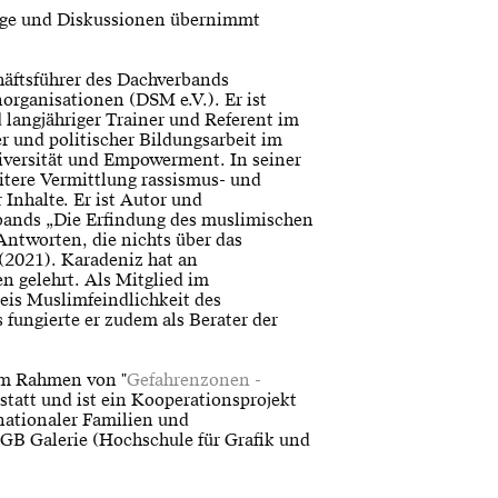
äge und Diskussionen übernimmt
häftsführer des Dachverbands
organisationen (DSM e.V.). Er ist
 langjähriger Trainer und Referent im
r und politischer Bildungsarbeit im
iversität und Empowerment. In seiner
eitere Vermittlung rassismus- und
 Inhalte. Er ist Autor und
bands „Die Erfindung des muslimischen
ntworten, die nichts über das
(2021). Karadeniz hat an
 gelehrt. Als Mitglied im
is Muslimfeindlichkeit des
fungierte er zudem als Berater der
 im Rahmen von "
Gefahrenzonen -
 statt und ist ein Kooperationsprojekt
ationaler Familien und
GB Galerie (Hochschule für Grafik und