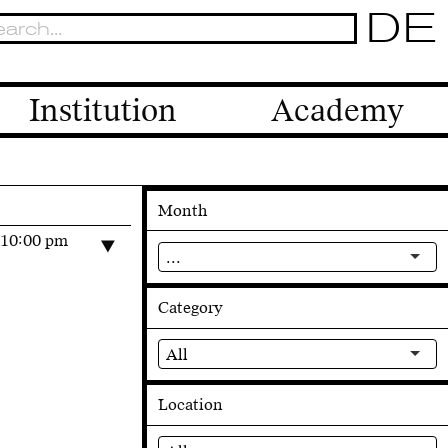
DE
Institution
Academy
Month
–10:00 pm
...
Category
All
Location