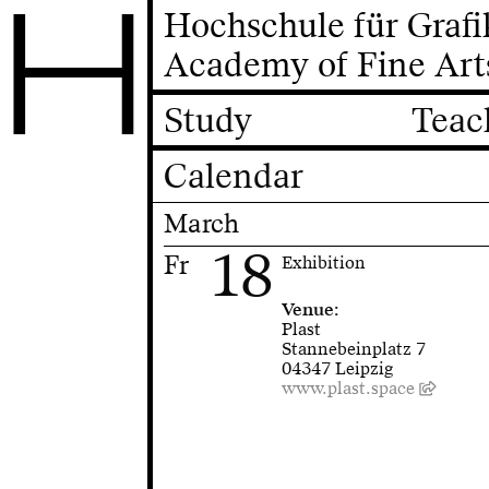
H
Hochschule für Graf
Academy of Fine Art
Study
Teac
Calendar
March
18
Fr
Exhibition
Venue:
Plast
Stannebeinplatz 7
04347 Leipzig
www.plast.space