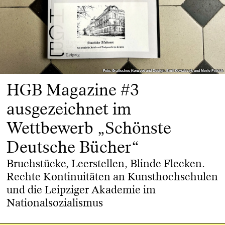
Foto: Grafisches Konzept und Design: Emil Kowalczyk und Merle Petsch
Foto: Grafisches Konzept und Design: Emil Kowalczyk und Merle Petsch
HGB Magazine #3
ausgezeichnet im
Wettbewerb „Schönste
Deutsche Bücher“
Bruchstücke, Leerstellen, Blinde Flecken.
Rechte Kontinuitäten an Kunsthochschulen
und die Leipziger Akademie im
Nationalsozialismus