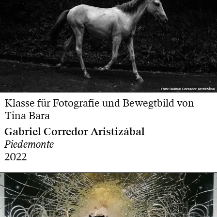
Foto: Gabriel Corredor Aristizábal
Foto: Gabriel Corredor Aristizábal
Klasse für Fotografie und Bewegtbild von
Tina Bara
Gabriel Corredor Aristizábal
Piedemonte
2022