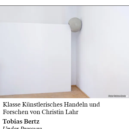
Foto: Tobias Bertz
Foto: Tobias Bertz
Klasse Künstlerisches Handeln und
Forschen von Christin Lahr
Tobias Bertz
Under Pressure