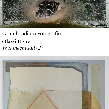
Foto: Okezi Iteire
Foto: Okezi Iteire
Grundstudium Fotografie
Okezi Iteire
Wut macht satt (2)