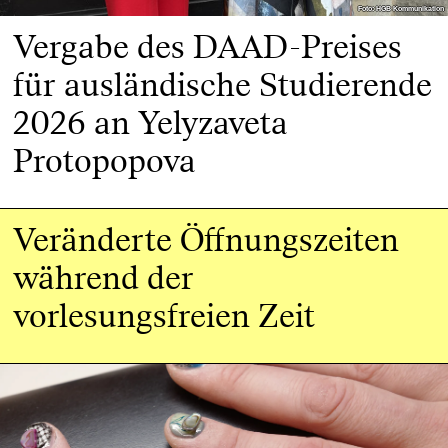
Foto: HGB Kommunikation
Foto: HGB Kommunikation
Vergabe des DAAD-Preises
für ausländische Studierende
2026 an Yelyzaveta
Protopopova
Veränderte Öffnungszeiten
während der
vorlesungsfreien Zeit