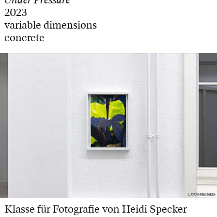
2023
variable dimensions
concrete
Foto: Lam Funke
Foto: Lam Funke
Klasse für Fotografie von Heidi Specker