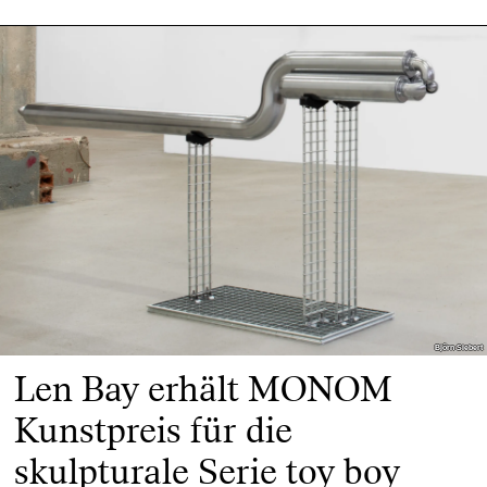
Björn Siebert
Björn Siebert
Len Bay erhält MONOM
Kunstpreis für die
skulpturale Serie toy boy