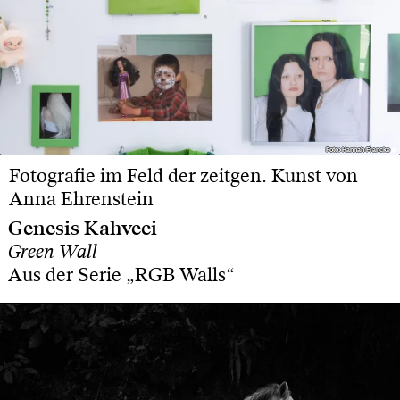
Foto: Hannah Francke
Foto: Hannah Francke
Fotografie im Feld der zeitgen. Kunst von
Anna Ehrenstein
Genesis Kahveci
Green Wall
Aus der Serie „RGB Walls“