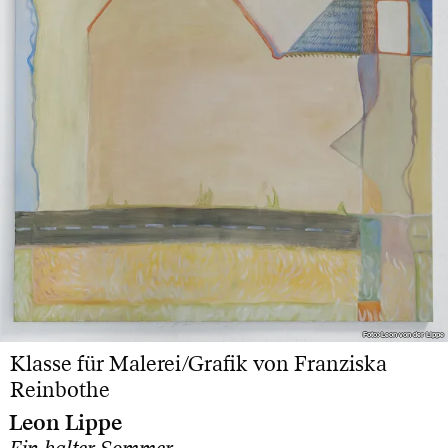
Foto: Leon von der Lippe
Foto: Leon von der Lippe
Klasse für Malerei/Grafik von Franziska
Reinbothe
Leon Lippe