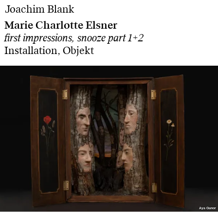
Joachim Blank
Marie Charlotte Elsner
first impressions, snooze part 1+2
Installation, Objekt
Aya Ganor
Aya Ganor