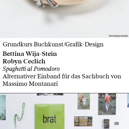
Foto: Robyn Ceclich
Foto: Robyn Ceclich
Grundkurs Buchkunst/Grafik-Design
Bettina Wija-Stein
Robyn Ceclich
Spaghetti al Pomodoro
Alternativer Einband für das Sachbuch von
Massimo Montanari