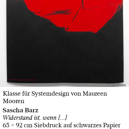
Foto: Sascha Barz
Foto: Sascha Barz
Klasse für Systemdesign von Maureen
Mooren
Sascha Barz
Widerstand ist, wenn […]
65 × 92 cm Siebdruck auf schwarzes Papier