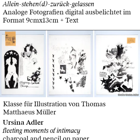
Allein-stehen(d)-zurück-gelassen
Analoge Fotografien digital ausbelichtet im
Format 9cmx13cm + Text
Grafik: Ursina Adler
Grafik: Ursina Adler
Klasse für Illustration von Thomas
Matthaeus Müller
Ursina Adler
fleeting moments of intimacy
charcoal and pencil on paper