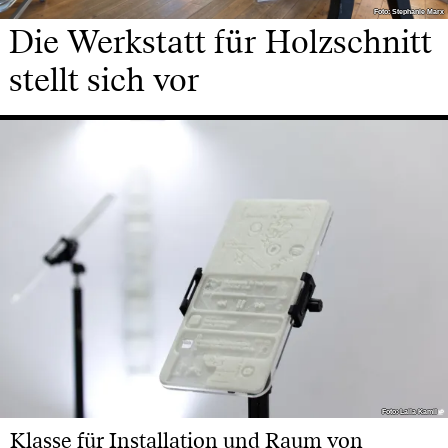
Foto: Stephanie Marx
Foto: Stephanie Marx
Die Werkstatt für Holzschnitt
stellt sich vor
Foto: Laila Kamil
Foto: Laila Kamil
Klasse für Installation und Raum von