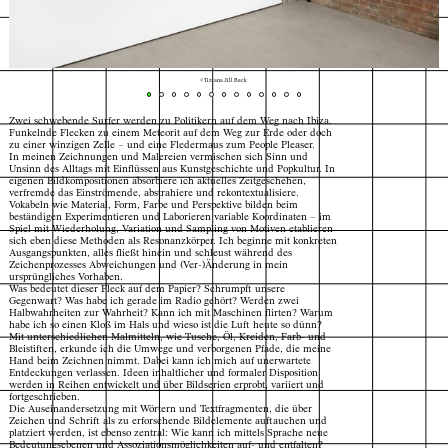
© Tiziana Jill Beck
Zwei schwebende Surfer werden zu Politikern auf dem Weg nach Ibiza.
Funkelnde Flecken zu einem Meteorit auf dem Weg zur Erde oder doch
zu einer winzigen Zelle – und eine Fledermaus zum People Pleaser.
In meinen Zeichnungen und Malereien vermischen sich Sinn und
Unsinn des Alltags mit Einflüssen aus Kunstgeschichte und Popkultur. In
eigenen Bildkompositionen absorbiere ich aktuelles Zeitgeschehen,
verfremde das Einströmende, abstrahiere und rekontextualisiere.
Vokabeln wie Material, Form, Farbe und Perspektive bilden beim
beständigen Experimentieren und Laborieren variable Koordinaten – im
Spiel mit Wiederholung, Variation und Sampling von Motiven etablieren
sich eben diese Methoden als Resonanzkörper. Ich beginne mit konkreten
Ausgangspunkten, alles fließt hinein und schleust während des
Zeichenprozesses Abweichungen und (Ver-)Änderung in mein
ursprüngliches Vorhaben.
Was bedeutet dieser Fleck auf dem Papier? Schrumpft unsere
Gegenwart? Was habe ich gerade im Radio gehört? Werden zwei
Halbwahrheiten zur Wahrheit? Kann ich mit Maschinen flirten? Warum
habe ich so einen Kloß im Hals und wieso ist die Luft heute so dünn?
Mit unterschiedlichen Malmitteln, wie Tusche, Öl, Kreiden, Farb- und
Bleistiften, erkunde ich die Umwege und verborgenen Pfade, die meine
Hand beim Zeichnen nimmt. Dabei kann ich mich auf unerwartete
Entdeckungen verlassen. Ideen inhaltlicher und formaler Disposition
werden in Reihen entwickelt und über Bildserien erprobt, variiert und
fortgeschrieben.
Die Auseinandersetzung mit Wörtern und Textfragmenten, die über
Zeichen und Schrift als zu erforschende Bildelemente auftauchen und
Index
Karte
platziert werden, ist ebenso zentral: Wie kann ich mittels Sprache neue
Bedeutungsebenen und Assoziationsmöglichkeiten auf- und entfalten?