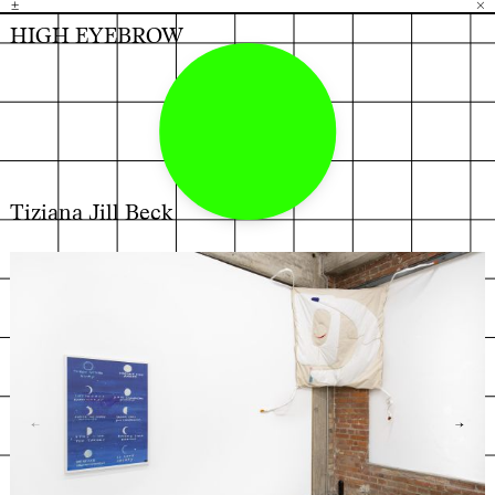
±
H
G
B
×
HIGH EYEBROW
Tiziana Jill Beck
←
→