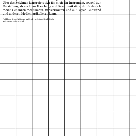
Über das Zeichnen konstruiert sich für mich ein Instrument, sowohl zur
Darstellung als auch zur Forschung und Kommunikation, durch das ich
meine Gedanken modellieren, transformieren und auf Papier, Leinwand
und anderen Medien artikulieren kann.
Fachklasse: Klasse für Malerei und Grafik von Christoph Ruckhäberle
Studiengang: Malerei/Grafik