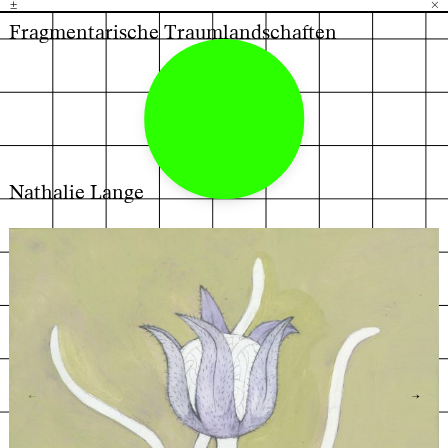
±
H
G
B
×
Fragmentarische Traumlandschaften
Nathalie Lange
←
→