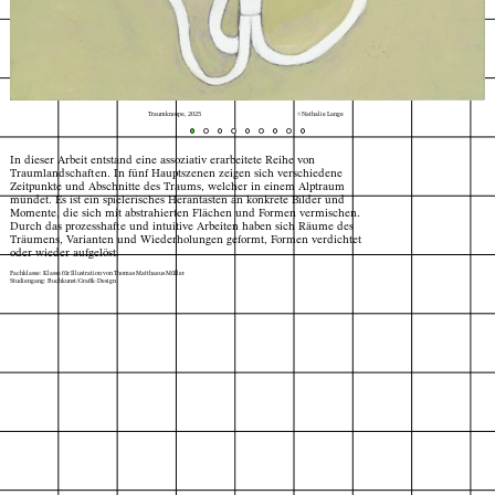
Traumknospe, 2025
© Nathalie Lange
In dieser Arbeit entstand eine assoziativ erarbeitete Reihe von
Traumlandschaften. In fünf Hauptszenen zeigen sich verschiedene
Zeitpunkte und Abschnitte des Traums, welcher in einem Alptraum
mündet. Es ist ein spielerisches Herantasten an konkrete Bilder und
Momente, die sich mit abstrahierten Flächen und Formen vermischen.
Durch das prozesshafte und intuitive Arbeiten haben sich Räume des
Träumens, Varianten und Wiederholungen geformt, Formen verdichtet
oder wieder aufgelöst.
Fachklasse: Klasse für Illustration von Thomas Matthaeus Müller
Studiengang: Buchkunst/Grafik-Design
Index
Karte