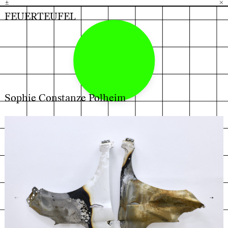
±
H
G
B
×
FEUERTEUFEL
Sophie Constanze Polheim
←
→