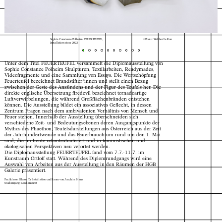
Sophie Constanze Polheim, FEUERTEUFEL,
© Photo: Walther Le Kon
Installation view, 2023
Unter dem Titel FEUERTEUFEL versammelt die Diplomausstellung von
Sophie Constanze Polheim Skulpturen, Textilarbeiten, Readymades,
Videofragmente und eine Sammlung von Essays. Die Wortschöpfung
Feuerteufel bezeichnet Brandstifter*innen und stellt einen Bezug
zwischen der Geste des Anzündens und der Figur des Teufels her. Die
direkte englische Übersetzung firedevil bezeichnet tornadoartige
Luftverwirbelungen, die während Großflächenbränden entstehen
können. Die Ausstellung bildet ein assoziatives Geflecht, in dessen
Zentrum Fragen nach dem ambivalenten Verhältnis von Mensch und
Feuer stehen. Innerhalb der Ausstellung überschneiden sich
verschiedene Zeit- und Bedeutungsebenen deren Ausgangspunkte der
Mythos des Phaethon, Teufelsdarstellungen aus Österreich aus der Zeit
der Jahrhundertwende und das Feuerbrauchtum rund um den 1. Mai
sind, die im heute rekontextualisiert und in feministischen und
ökologischen Perspektiven neu verortet werden.
Die Diplomausstellung FEUERTEUFEL fand vom 7.7.-11.7. im
Kunstraum Ortloff statt. Während des Diplomrundgangs wird eine
Auswahl von Arbeiten aus der Ausstellung in den Räumen der HGB
Galerie präsentiert.
Fachklasse: Klasse für Installation und Raum von Joachim Blank
Studiengang: Medienkunst
Index
Karte