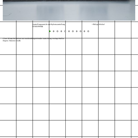
Ausstellungsansicht aus Diplomausstellung
© Philipp Stöckel
SUNDOWNER
Class: Klasse für Malerei mit medienübergreifender Ausrichtung von Ingo Meller
Degree: Malerei/Grafik
Index
Map