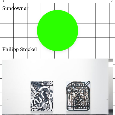
±
H
G
B
×
Sundowner
Philipp Stöckel
←
→