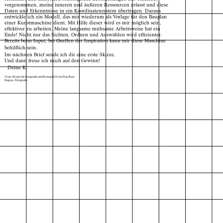
vorgenommen, meine inneren und äußeren Ressourcen erfasst und diese
Daten und Erkenntnisse in ein Koordinatensystem übertragen. Daraus
entwickle ich ein Modell, das mir wiederum als Vorlage für den Bauplan
einer Kunstmaschine dient. Mit Hilfe dieser wird es mir möglich sein,
effektiver zu arbeiten. Meine langsame mühsame Arbeitsweise hat ein
Ende! Nicht nur das Sichten, Ordnen und Auswählen wird effizienter.
Bereits beim Input, bei Quellen der Inspiration kann mir diese Maschine
behilflich sein.
Im nächsten Brief sende ich dir eine erste Skizze.
Und dann freue ich mich auf den Gewinn!
Deine K.
Class: Klasse für Fotografie und Bewegtbild von Tina Bara
Degree: Fotografie
Projektarchiv
der Absolvent*innen