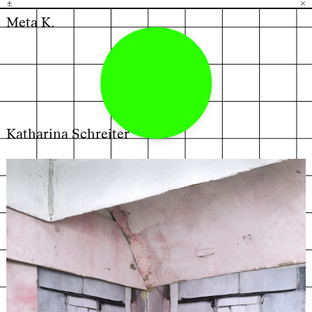
±
H
G
B
×
Meta K.
Katharina Schreiter