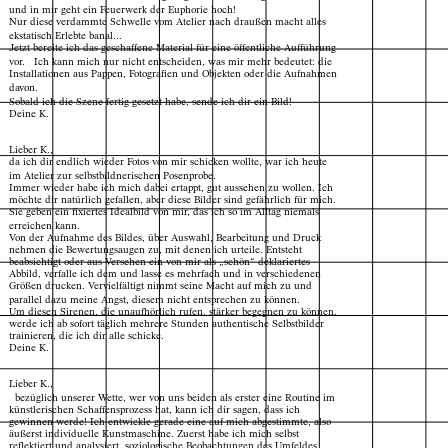
und in mir geht ein Feuerwerk der Euphorie hoch!
Nur diese verdammte Schwelle vom Atelier nach draußen macht alles
ekstatisch Erlebte banal...
Jetzt bereite ich das geschaffene Material für eine öffentliche Aufführung
vor. Ich kann mich nur nicht entscheiden, was mir mehr bedeutet: die
Installationen aus Pappen, Fotografien und Objekten oder die Aufnahmen
davon.
Sobald ich die Szene fertig gesetzt habe, sende ich dir ein Bild!
Deine K.
Lieber K.,
da ich dir endlich wieder Fotos von mir schicken wollte, war ich heute
im Atelier zur selbstbildnerischen Posenprobe.
Immer wieder habe ich mich dabei ertappt, gut aussehen zu wollen. Ich
möchte dir natürlich gefallen, aber diese Bilder sind gefährlich für mich.
Sie geben ein fixiertes Idealbild von mir, das ich so im Alltag niemals
erreichen kann.
Von der Aufnahme des Bildes, über Auswahl, Bearbeitung und Druck
nehmen die Bewertungsaugen zu, mit denen ich urteile. Entsteht
beabsichtigt oder aus Versehen ein von mir als „schön“ deklariertes
Abbild, verfalle ich dem und lasse es mehrfach und in verschiedenen
Größen drucken. Vervielfältigt nimmt seine Macht auf mich zu und
parallel dazu meine Angst, diesem nicht entsprechen zu können.
Um diesen Sirenen, die unaufhörlich rufen, stärker begegnen zu können,
werde ich ab sofort täglich mehrere Stunden authentische Selbstbilder
trainieren, die ich dir alle schicke.
Deine K.
Lieber K.,
bezüglich unserer Wette, wer von uns beiden als erster eine Routine im
künstlerischen Schaffensprozess hat, kann ich dir sagen, dass ich
gewinnen werde! Ich entwickle gerade eine auf mich abgestimmte, also
äußerst individuelle Kunstmaschine. Zuerst habe ich mich selbst
reflektiert und analysiert, soziologische Beobachtungen des Umfeldes