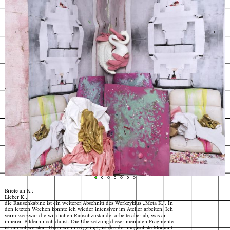
←
→
Briefe an K.:
Lieber K.,
die Rauschkabine ist ein weiterer Abschnitt des Werkzyklus „Meta K.“. In
den letzten Wochen konnte ich wieder intensiver im Atelier arbeiten. Ich
vermisse zwar die wirklichen Rauschzustände, arbeite aber ab, was an
Index
Map
inneren Bildern noch da ist. Die Übersetzung dieser mentalen Fragmente
© Katharina Schreiter
ist am schwersten. Doch wenn es gelingt, ist das der magischste Moment