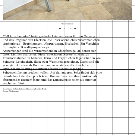
© Jacob Limmer
"Call for submission" bietet gestische Interventionen für den Umgang mit
und das Umgehen von Objekten, die unser öffentliches Zusammenleben
strukturieren - Begrenzungen, Absperrungen, Blockaden. Ein Vorschlag
für mögliche Bewältigungsstrategien.
Absperrungen sind die vorherrschenden Objektbezüge, an denen sich
Jakob Limmer abarbeitet. Diese "autoritären Objekte" sind durch
Transformationen in Material, Form und körperlichen Eigenschaften wie
Schwere, Leichtigkeit, Härte oder Weichheit gezeichnet. Dabei sind die
gezeigten Arbeiten als Kommentare zu verstehen, die durch die
Dysfunktionalisierung autoritärer Objekte einerseits gängige
Sehgewohnheiten brechen wollen. Auf der anderen Seite findet sich eine
räumliche Geste, die optisch keine Rückschlüsse auf ihre Funktion als
absperrendes Element bietet und das Kunstwerk so selbst als autoritär
erscheinen lässt.
Class: Klasse für Installation und Raum von Joachim Blank
Degree: Medienkunst
Index
Map