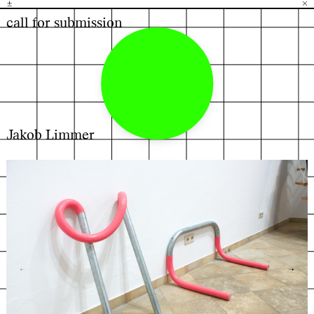
±
H
G
B
×
call for submission
Jakob Limmer
←
→