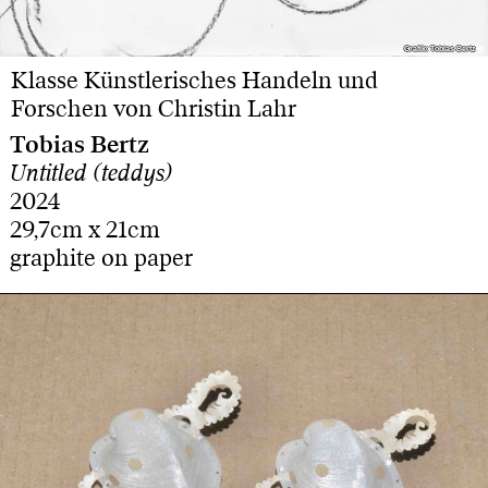
Grafik: Tobias Bertz
Grafik: Tobias Bertz
Klasse Künstlerisches Handeln und
Forschen von Christin Lahr
Tobias Bertz
Untitled (teddys)
2024
29,7cm x 21cm
graphite on paper