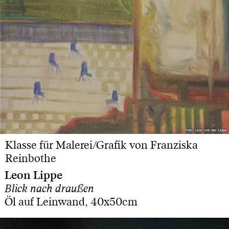
Foto: Leon von der Lippe
Foto: Leon von der Lippe
Klasse für Malerei/Grafik von Franziska
Reinbothe
Leon Lippe
Blick nach draußen
Öl auf Leinwand, 40x50cm