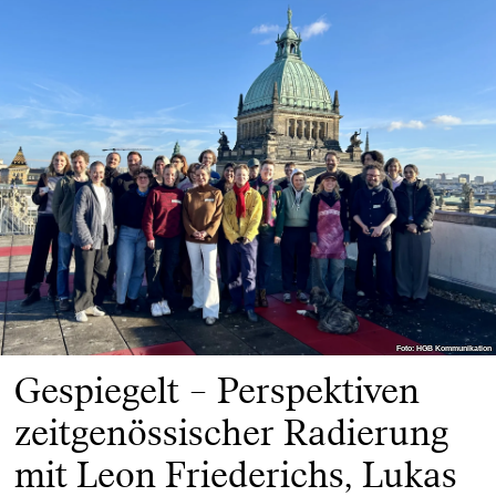
Foto: HGB Kommunikation
Foto: HGB Kommunikation
Gespiegelt – Perspektiven
zeitgenössischer Radierung
mit Leon Friederichs, Lukas