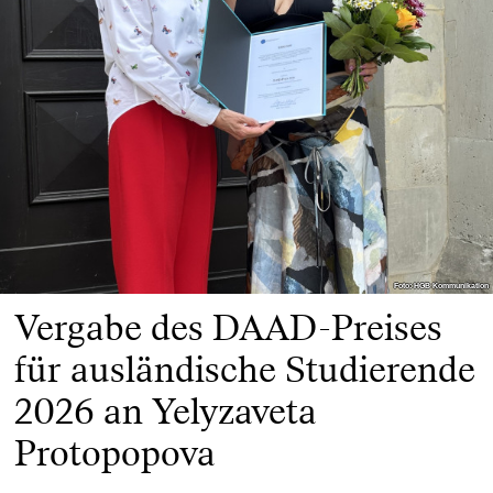
Foto: HGB Kommunikation
Foto: HGB Kommunikation
Vergabe des DAAD-Preises
für ausländische Studierende
2026 an Yelyzaveta
Protopopova