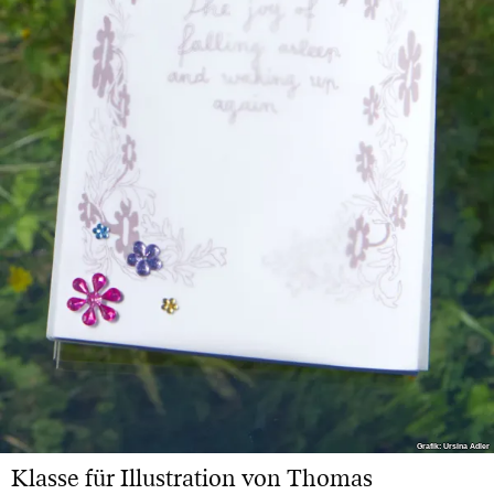
Grafik: Ursina Adler
Grafik: Ursina Adler
Klasse für Illustration von Thomas