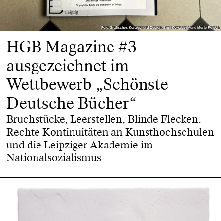
Foto: Grafisches Konzept und Design: Emil Kowalczyk und Merle Petsch
Foto: Grafisches Konzept und Design: Emil Kowalczyk und Merle Petsch
HGB Magazine #3
ausgezeichnet im
Wettbewerb „Schönste
Deutsche Bücher“
Bruchstücke, Leerstellen, Blinde Flecken.
Rechte Kontinuitäten an Kunsthochschulen
und die Leipziger Akademie im
Nationalsozialismus