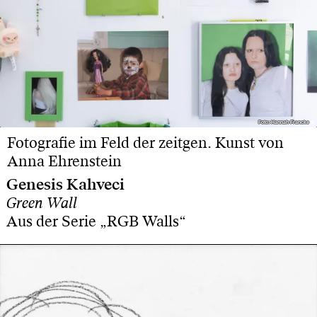
Foto: Hannah Francke
Foto: Hannah Francke
Fotografie im Feld der zeitgen. Kunst von
Anna Ehrenstein
Genesis Kahveci
Green Wall
Aus der Serie „RGB Walls“