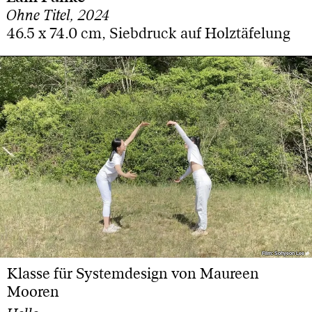
Ohne Titel, 2024
46.5 x 74.0 cm, Siebdruck auf Holztäfelung
Film: Sohyeon Lee
Film: Sohyeon Lee
Klasse für Systemdesign von Maureen
Mooren