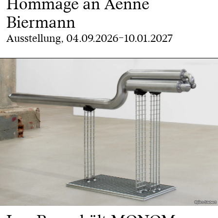
Hommage an Aenne
Biermann
Ausstellung, 04.09.2026–10.01.2027
Björn Siebert
Björn Siebert