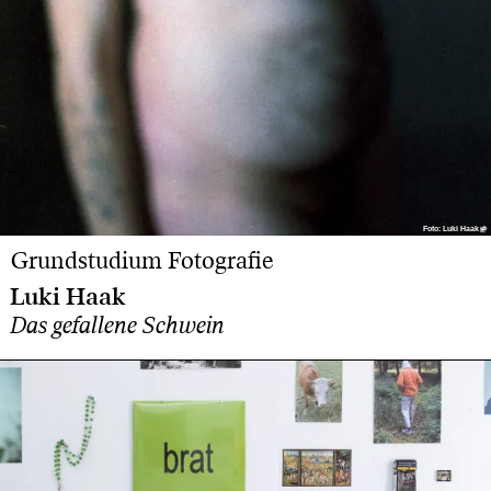
Foto: Luki Haak
Foto: Luki Haak
Grundstudium Fotografie
Luki Haak
Das gefallene Schwein