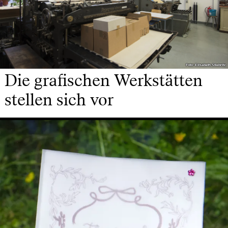
Foto: Elisabeth Stiebritz
Foto: Elisabeth Stiebritz
Die grafischen Werkstätten
stellen sich vor