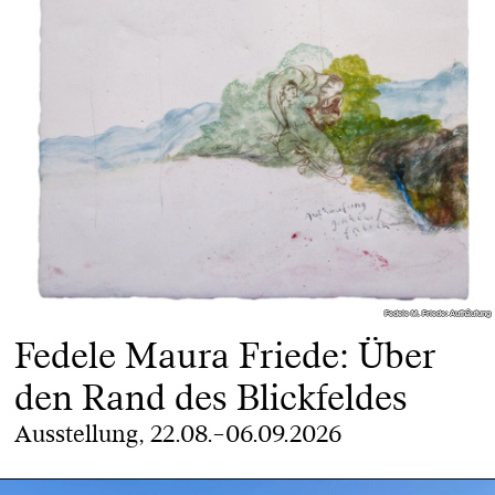
Fedele M. Friede: Aufhäufung
Fedele M. Friede: Aufhäufung
Fedele Maura Friede: Über
den Rand des Blickfeldes
Ausstellung, 22.08.–06.09.2026