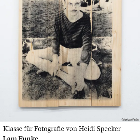
Foto: Lam Funke
Foto: Lam Funke
Klasse für Fotografie von Heidi Specker
Lam Funke