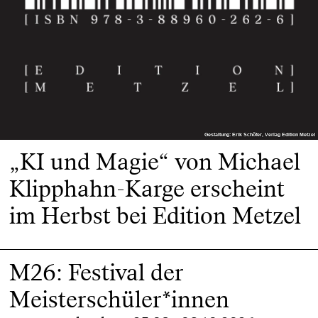
Gestaltung: Erik Schöfer, Verlag Edition Metzel
Gestaltung: Erik Schöfer, Verlag Edition Metzel
„KI und Magie“ von Michael
Klipphahn-Karge erscheint
im Herbst bei Edition Metzel
M26: Festival der
Meisterschüler*innen