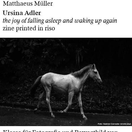
Matthaeus Müller
Ursina Adler
the joy of falling asleep and waking up again
zine printed in riso
Foto: Gabriel Corredor Aristizábal
Foto: Gabriel Corredor Aristizábal