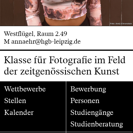
Foto: Anna Ehrenstein
Westflügel, Raum 2.49
M
annaehr@hgb-leipzig.de
Klasse für Fotografie im Feld
der zeitgenössischen Kunst
Wettbewerbe
Bewerbung
Stellen
Personen
Kalender
Studiengänge
Studienberatung