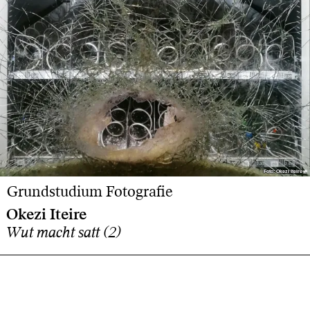
Foto: Okezi Iteire
Foto: Okezi Iteire
Grundstudium Fotografie
Okezi Iteire
Wut macht satt (2)