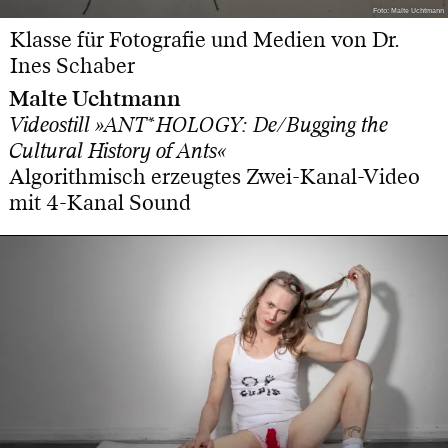
Foto: Malte Uchtmann
Foto: Malte Uchtmann
Klasse für Fotografie und Medien von Dr.
Ines Schaber
Malte Uchtmann
Videostill »ANT*HOLOGY: De/Bugging the
Cultural History of Ants«
Algorithmisch erzeugtes Zwei-Kanal-Video
mit 4-Kanal Sound