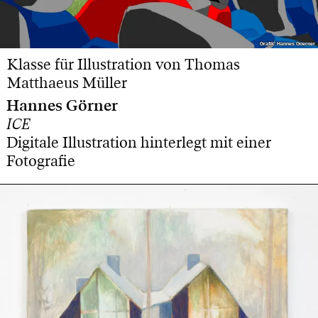
Grafik: Hannes Goerner
Grafik: Hannes Goerner
Klasse für Illustration von Thomas
Matthaeus Müller
Hannes Görner
ICE
Digitale Illustration hinterlegt mit einer
Fotografie