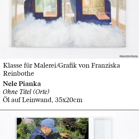
Foto: Nele Pianka
Foto: Nele Pianka
Klasse für Malerei/Grafik von Franziska
Reinbothe
Nele Pianka
Ohne Titel (Orte)
Öl auf Leinwand, 35x20cm