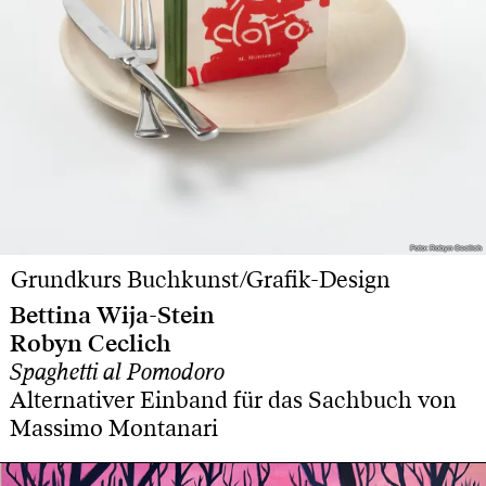
Foto: Robyn Ceclich
Foto: Robyn Ceclich
Grundkurs Buchkunst/Grafik-Design
Bettina Wija-Stein
Robyn Ceclich
Spaghetti al Pomodoro
Alternativer Einband für das Sachbuch von
Massimo Montanari