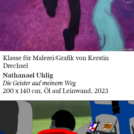
Nathanael Uhlig
Nathanael Uhlig
Klasse für Malerei/Grafik von Kerstin
Drechsel
Nathanael Uhlig
Die Geister auf meinem Weg
200 x 140 cm, Öl auf Leinwand, 2023