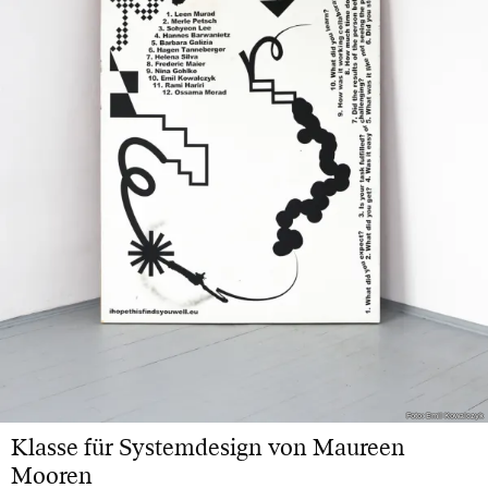
Foto: Emil Kowalczyk
Foto: Emil Kowalczyk
Klasse für Systemdesign von Maureen
Mooren