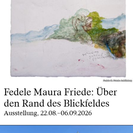
Fedele M. Friede: Aufhäufung
Fedele M. Friede: Aufhäufung
Fedele Maura Friede: Über
den Rand des Blickfeldes
Ausstellung, 22.08.–06.09.2026