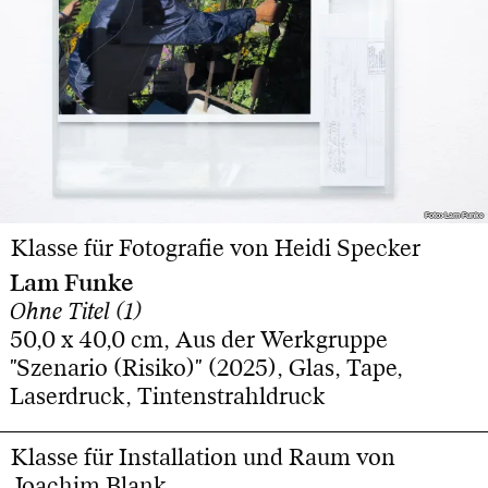
Foto: Lam Funke
Foto: Lam Funke
Klasse für Fotografie von Heidi Specker
Lam Funke
Ohne Titel (1)
50,0 x 40,0 cm, Aus der Werkgruppe
"Szenario (Risiko)" (2025), Glas, Tape,
Laserdruck, Tintenstrahldruck
Klasse für Installation und Raum von
Joachim Blank