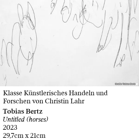
Grafik: Tobias Bertz
Grafik: Tobias Bertz
Klasse Künstlerisches Handeln und
Forschen von Christin Lahr
Tobias Bertz
Untitled (horses)
2023
29,7cm x 21cm