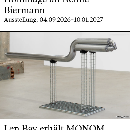
Biermann
Ausstellung, 04.09.2026–10.01.2027
Björn Siebert
Björn Siebert
Len Bay erhält MONOM