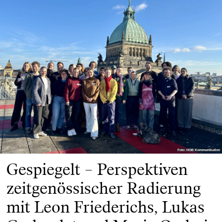
Foto: HGB Kommunikation
Foto: HGB Kommunikation
Gespiegelt – Perspektiven
zeitgenössischer Radierung
mit Leon Friederichs, Lukas