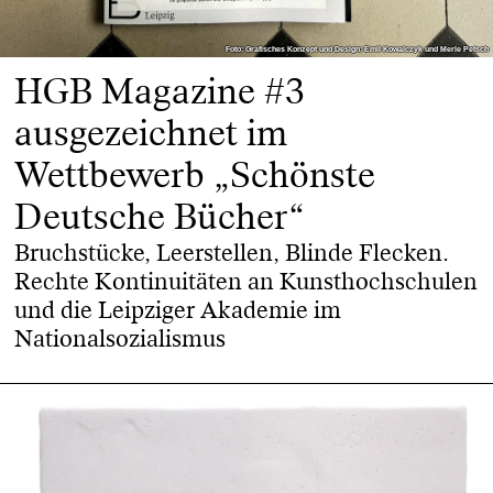
Foto: Grafisches Konzept und Design: Emil Kowalczyk und Merle Petsch
Foto: Grafisches Konzept und Design: Emil Kowalczyk und Merle Petsch
HGB Magazine #3
ausgezeichnet im
Wettbewerb „Schönste
Deutsche Bücher“
Bruchstücke, Leerstellen, Blinde Flecken.
Rechte Kontinuitäten an Kunsthochschulen
und die Leipziger Akademie im
Nationalsozialismus