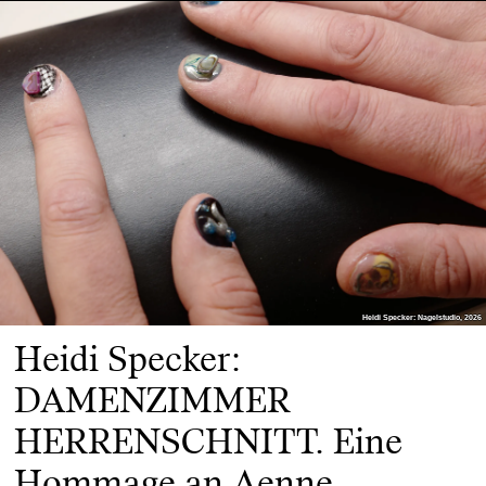
Heidi Specker: Nagelstudio, 2026
Heidi Specker: Nagelstudio, 2026
Heidi Specker:
DAMENZIMMER
HERRENSCHNITT. Eine
Hommage an Aenne