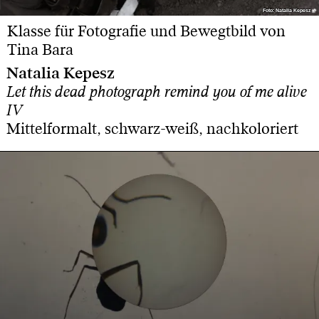
Foto: Natalia Kepesz
Foto: Natalia Kepesz
Klasse für Fotografie und Bewegtbild von
Tina Bara
Natalia Kepesz
Let this dead photograph remind you of me alive
IV
Mittelformalt, schwarz-weiß, nachkoloriert