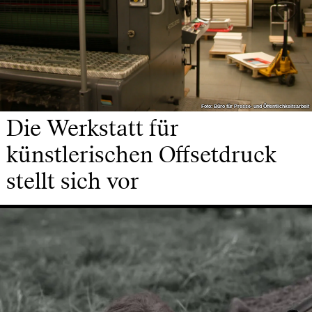
Foto: Büro für Presse- und Öffentlichkeitsarbeit
Foto: Büro für Presse- und Öffentlichkeitsarbeit
Die Werkstatt für
künstlerischen Offsetdruck
stellt sich vor