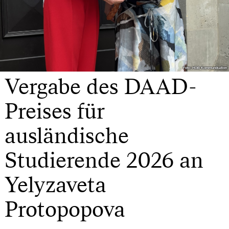
Foto: HGB Kommunikation
Foto: HGB Kommunikation
Vergabe des DAAD-
Preises für
ausländische
Studierende 2026 an
Yelyzaveta
Protopopova