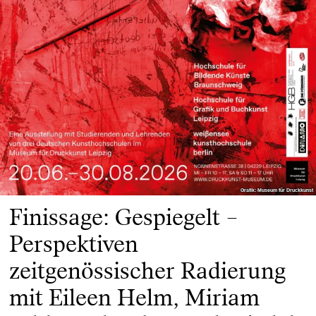
Grafik: Museum für Druckkunst
Grafik: Museum für Druckkunst
Finissage: Gespiegelt –
Perspektiven
zeitgenössischer Radierung
mit Eileen Helm, Miriam